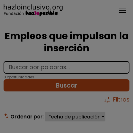
Tog
Empleos que impulsan la
inserción
0 oportunidades
Buscar
Filtros
tune
swap_vert
Ordenar por: