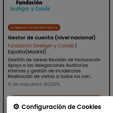
Limpieza y mantenimiento
Gestor de cuenta (nivel nacional)
Fundación Seeliger y Conde
|
España(Madrid)
Gestión de tareas Revisión de facturación
Apoyo a las delegaciones Auditorías
internas y gestión de incidencias
Realización de visitas a todos los cen...
% de respuesta: 100,00%
Me interesa
Configuración de Cookies