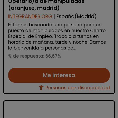
Operario/a de manipulados
(aranjuez, madrid)
INTEGRANDES.ORG
| España(Madrid)
Estamos buscando una persona para un
puesto de manipulados en nuestro Centro
Especial de Empleo. Trabajo a turnos en
horario de mañana, tarde y noche. Damos
la bienvenida a personas co...
% de respuesta: 66,67%
Me interesa
accessibility_new
Personas con discapacidad