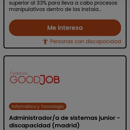
superior al 33% para lleva a cabo procesos
manipulativos dentro de las instala...
Me interesa
accessibility_new
Personas con discapacidad
Informática y Tecnología
Administrador/a de sistemas junior -
discapacidad (madrid)