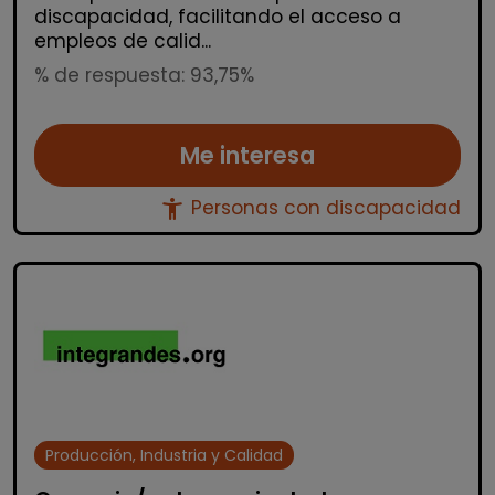
discapacidad, facilitando el acceso a
empleos de calid...
% de respuesta: 93,75%
Me interesa
accessibility_new
Personas con discapacidad
Producción, Industria y Calidad