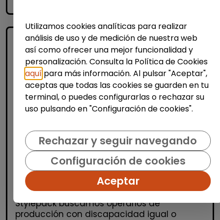
accessibility_new
Personas con discapacidad
Utilizamos cookies analíticas para realizar
análisis de uso y de medición de nuestra web
así como ofrecer una mejor funcionalidad y
personalización. Consulta la Política de Cookies
aquí
para más información. Al pulsar "Aceptar",
aceptas que todas las cookies se guarden en tu
terminal, o puedes configurarlas o rechazar su
uso pulsando en "Configuración de cookies".
Logística, Almacén y Compras
Producción, Industria y Calidad
Rechazar y seguir navegando
Operario/a de producción (alcalá de
Configuración de cookies
henares)
| España(Madrid)
Aceptar
OPERARIOS/AS DE PRODUCCIÓN Desde
Stylepack buscamos operarios de
producción con discapacidad igual o