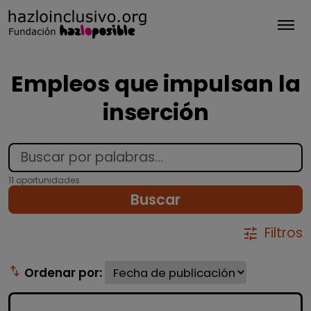
Tog
Empleos que impulsan la
inserción
11 oportunidades
Buscar
Filtros
tune
swap_vert
Ordenar por: