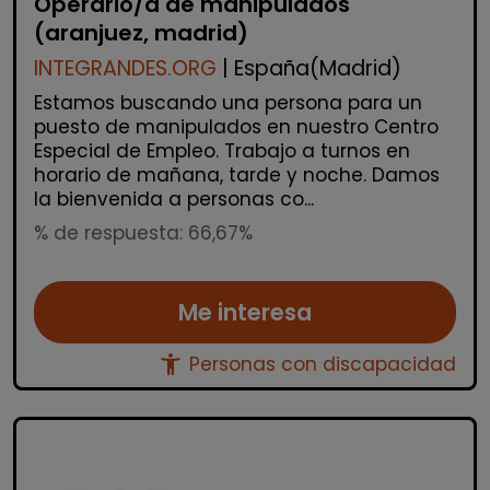
Operario/a de manipulados
(aranjuez, madrid)
INTEGRANDES.ORG
| España(Madrid)
Estamos buscando una persona para un
puesto de manipulados en nuestro Centro
Especial de Empleo. Trabajo a turnos en
horario de mañana, tarde y noche. Damos
la bienvenida a personas co...
% de respuesta: 66,67%
Me interesa
accessibility_new
Personas con discapacidad