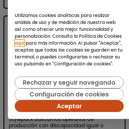
accessibility_new
Personas con discapacidad
Utilizamos cookies analíticas para realizar
análisis de uso y de medición de nuestra web
así como ofrecer una mejor funcionalidad y
personalización. Consulta la Política de Cookies
aquí
para más información. Al pulsar "Aceptar",
aceptas que todas las cookies se guarden en tu
terminal, o puedes configurarlas o rechazar su
uso pulsando en "Configuración de cookies".
Logística, Almacén y Compras
Producción, Industria y Calidad
Rechazar y seguir navegando
Operario/a de producción (alcalá de
Configuración de cookies
henares)
| España(Madrid)
Aceptar
OPERARIOS/AS DE PRODUCCIÓN Desde
Stylepack buscamos operarios de
producción con discapacidad igual o