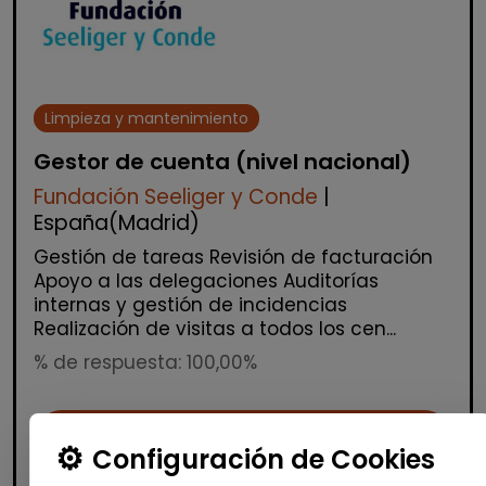
Limpieza y mantenimiento
Gestor de cuenta (nivel nacional)
Fundación Seeliger y Conde
|
España(Madrid)
Gestión de tareas Revisión de facturación
Apoyo a las delegaciones Auditorías
internas y gestión de incidencias
Realización de visitas a todos los cen...
% de respuesta: 100,00%
Me interesa
Configuración de Cookies