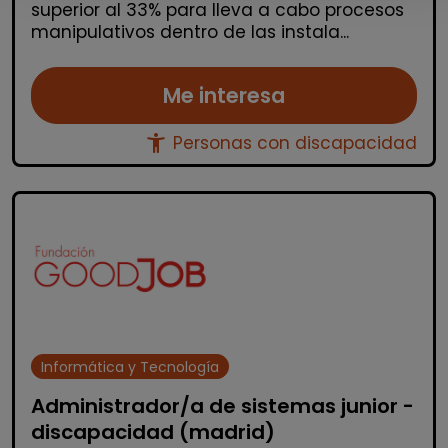
superior al 33% para lleva a cabo procesos
manipulativos dentro de las instala...
Me interesa
accessibility_new
Personas con discapacidad
Informática y Tecnología
Administrador/a de sistemas junior -
discapacidad (madrid)