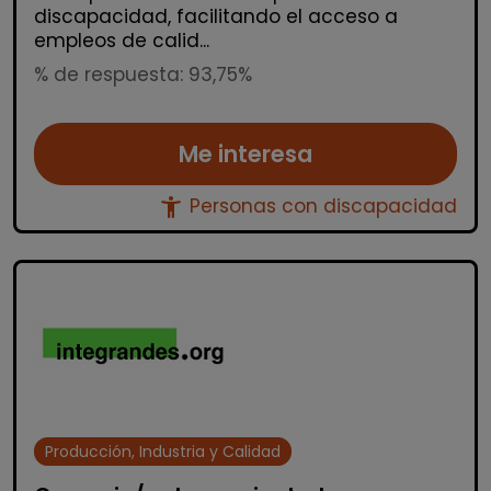
discapacidad, facilitando el acceso a
empleos de calid...
% de respuesta: 93,75%
Me interesa
accessibility_new
Personas con discapacidad
Producción, Industria y Calidad