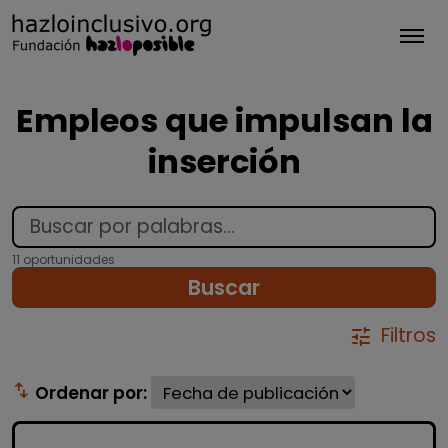
Tog
Empleos que impulsan la
inserción
11 oportunidades
Buscar
Filtros
tune
swap_vert
Ordenar por: