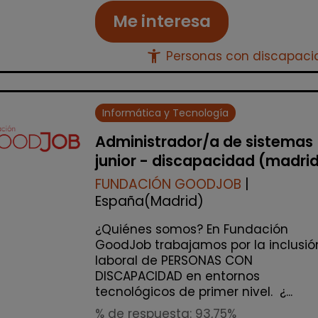
Me interesa
accessibility_new
Personas con discapac
Informática y Tecnología
Administrador/a de sistemas
junior - discapacidad (madri
FUNDACIÓN GOODJOB
|
España(Madrid)
¿Quiénes somos? En Fundación
GoodJob trabajamos por la inclusió
laboral de PERSONAS CON
DISCAPACIDAD en entornos
tecnológicos de primer nivel. ¿...
% de respuesta: 93,75%