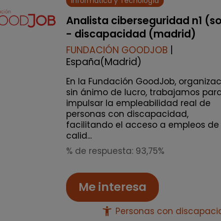
Informática y Tecnología
Analista ciberseguridad n1 (s
- discapacidad (madrid)
FUNDACIÓN GOODJOB
|
España(Madrid)
En la Fundación GoodJob, organizac
sin ánimo de lucro, trabajamos par
impulsar la empleabilidad real de
personas con discapacidad,
facilitando el acceso a empleos de
calid...
% de respuesta: 93,75%
Me interesa
accessibility_new
Personas con discapac