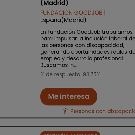
(Madrid)
FUNDACIÓN GOODJOB
|
España(Madrid)
En Fundación GoodJob trabajamos
para impulsar la inclusión laboral d
las personas con discapacidad,
generando oportunidades reales d
empleo y desarrollo profesional.
Buscamos in...
% de respuesta: 93,75%
Me interesa
accessibility_new
Personas con discapac