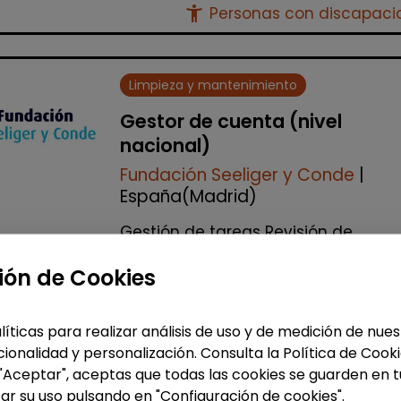
accessibility_new
Personas con discapac
Limpieza y mantenimiento
Gestor de cuenta (nivel
nacional)
Fundación Seeliger y Conde
|
España(Madrid)
Gestión de tareas Revisión de
facturación Apoyo a las delegacio
Auditorías internas y gestión de
ión de Cookies
incidencias Realización de visitas a
todos los cen...
líticas para realizar análisis de uso y de medición de nu
% de respuesta: 100,00%
ionalidad y personalización. Consulta la Política de Cook
 "Aceptar", aceptas que todas las cookies se guarden en t
ar su uso pulsando en "Configuración de cookies".