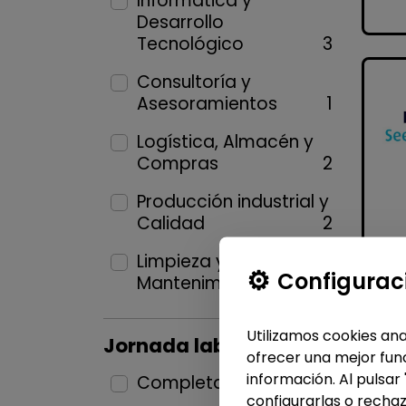
Informática y
Desarrollo
Tecnológico
3
Consultoría y
Asesoramientos
1
Logística, Almacén y
Compras
2
Producción industrial y
Calidad
2
Limpieza y
Configurac
Mantenimiento
2
Utilizamos cookies ana
Jornada laboral
ofrecer una mejor func
información. Al pulsar
Completa
11
configurarlas o rechaz