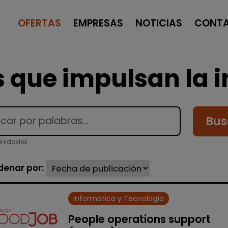
OFERTAS
EMPRESAS
NOTICIAS
CONT
 que impulsan la i
Bus
tunidades
denar por:
Informática y Tecnología
People operations support