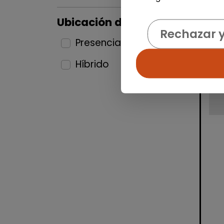
Ubicación del puesto
Rechazar 
Presencial
5
Híbrido
6