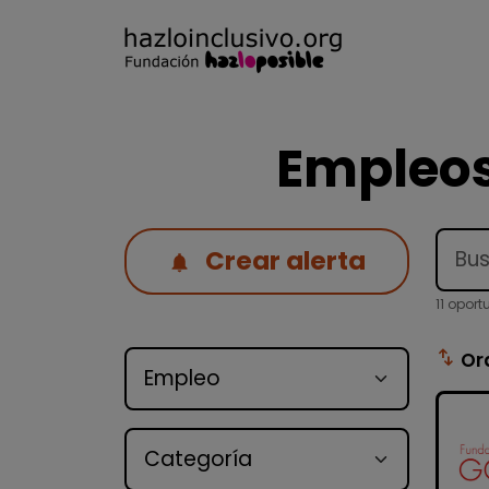
Empleos
Crear alerta
11 opor
Tipo de oferta
swap_vert
Or
Categoría