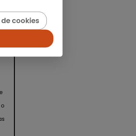
idad
 de cookies
e
 o
as