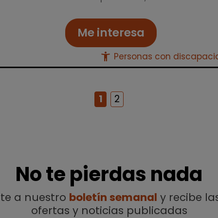
Me interesa
accessibility_new
Personas con discapac
1
2
No te pierdas nada
ete a nuestro
boletín semanal
y recibe la
ofertas y noticias publicadas