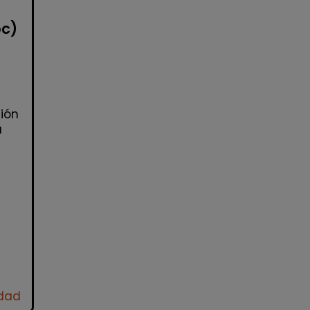
oc)
ión
a
idad