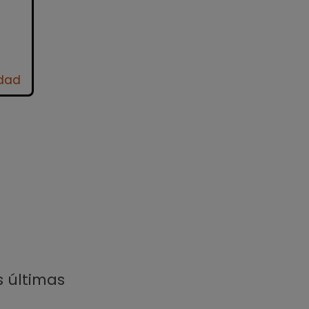
idad
s últimas