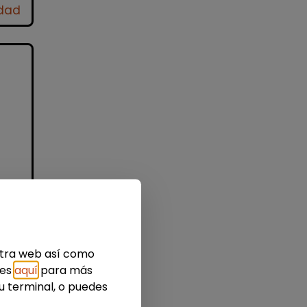
idad
nes
estra web así como
ies
aquí
para más
u terminal, o puedes