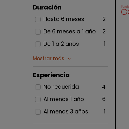
Duración
Hasta 6 meses
2
De 6 meses a 1 año
2
De 1 a 2 años
1
Mostrar más
keyboard_arrow_down
Experiencia
No requerida
4
Al menos 1 año
6
Al menos 3 años
1