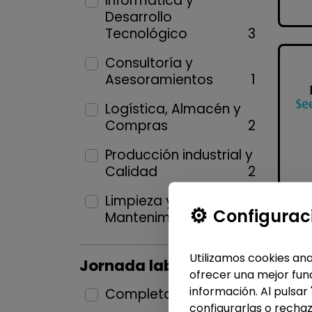
Informática y
Desarrollo
Tecnológico
3
Consultoría y
Asesoramientos
1
Logística, Almacén y
Compras
2
Producción industrial y
Calidad
2
Limpieza y
Configurac
Mantenimiento
2
Utilizamos cookies ana
Jornada laboral
ofrecer una mejor func
información. Al pulsar
Completa
11
configurarlas o rechaz