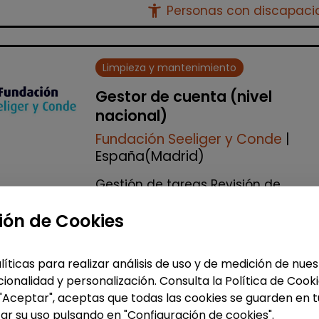
accessibility_new
Personas con discapac
Limpieza y mantenimiento
Gestor de cuenta (nivel
nacional)
Fundación Seeliger y Conde
|
España(Madrid)
Gestión de tareas Revisión de
facturación Apoyo a las delegacio
Auditorías internas y gestión de
ión de Cookies
incidencias Realización de visitas a
todos los cen...
líticas para realizar análisis de uso y de medición de nu
% de respuesta: 100,00%
ionalidad y personalización. Consulta la Política de Cook
 "Aceptar", aceptas que todas las cookies se guarden en t
ar su uso pulsando en "Configuración de cookies".