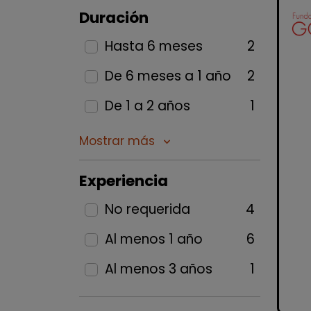
Duración
Hasta 6 meses
2
De 6 meses a 1 año
2
De 1 a 2 años
1
Mostrar más
keyboard_arrow_down
Experiencia
No requerida
4
Al menos 1 año
6
Al menos 3 años
1