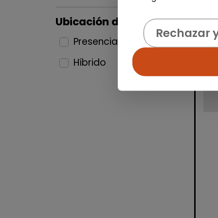
Ubicación del puesto
Rechazar 
Presencial
5
Híbrido
6