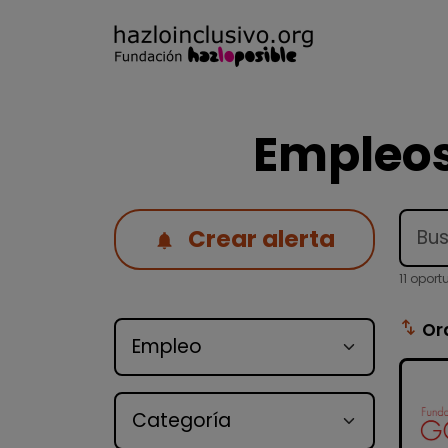
Empleos
Crear alerta
11 opor
Tipo de oferta
swap_vert
Or
Categoría