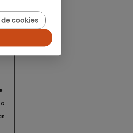
idad
 de cookies
e
 o
as