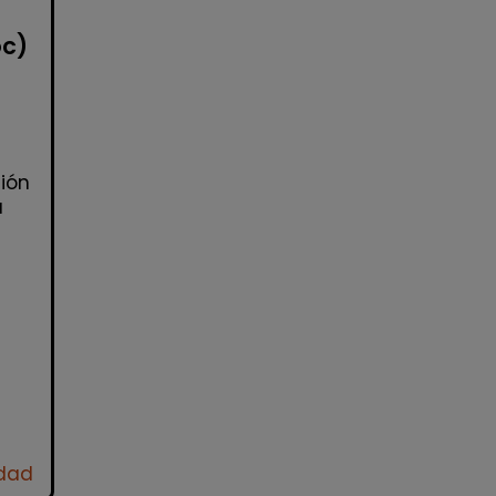
oc)
ión
a
idad