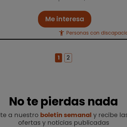
Me interesa
accessibility_new
Personas con discapac
1
2
No te pierdas nada
ete a nuestro
boletín semanal
y recibe la
ofertas y noticias publicadas