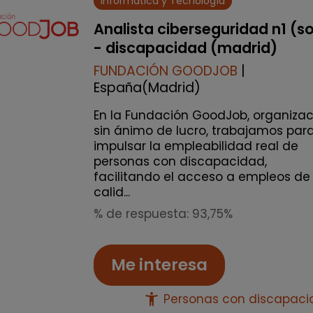
Informática y Tecnología
Analista ciberseguridad n1 (s
- discapacidad (madrid)
FUNDACIÓN GOODJOB
|
España(Madrid)
En la Fundación GoodJob, organizac
sin ánimo de lucro, trabajamos par
impulsar la empleabilidad real de
personas con discapacidad,
facilitando el acceso a empleos de
calid...
% de respuesta: 93,75%
Me interesa
accessibility_new
Personas con discapac