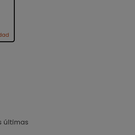
idad
s últimas