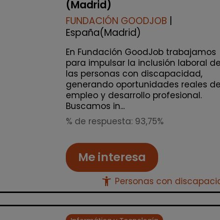
(Madrid)
FUNDACIÓN GOODJOB
|
España(Madrid)
En Fundación GoodJob trabajamos
para impulsar la inclusión laboral d
las personas con discapacidad,
generando oportunidades reales d
empleo y desarrollo profesional.
Buscamos in...
% de respuesta: 93,75%
Me interesa
accessibility_new
Personas con discapac