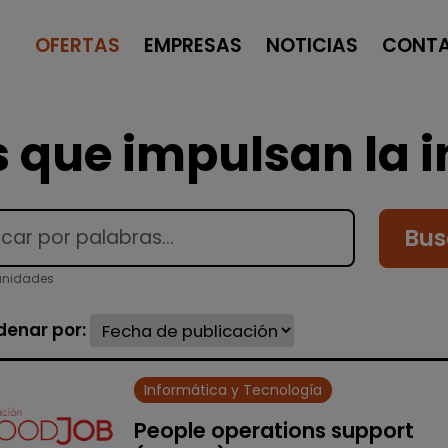
OFERTAS
EMPRESAS
NOTICIAS
CONT
 que impulsan la i
Bus
tunidades
denar por:
Informática y Tecnología
People operations support