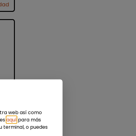
idad
nes
estra web así como
ies
aquí
para más
u terminal, o puedes