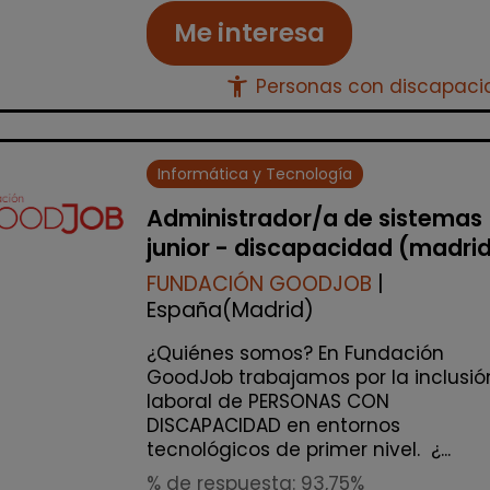
Me interesa
accessibility_new
Personas con discapac
Informática y Tecnología
Administrador/a de sistemas
junior - discapacidad (madri
FUNDACIÓN GOODJOB
|
España(Madrid)
¿Quiénes somos? En Fundación
GoodJob trabajamos por la inclusió
laboral de PERSONAS CON
DISCAPACIDAD en entornos
tecnológicos de primer nivel. ¿...
% de respuesta: 93,75%