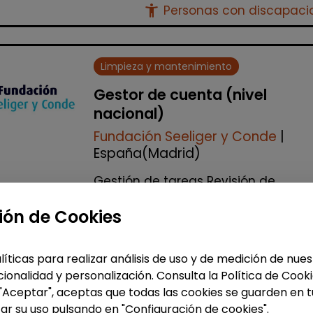
accessibility_new
Personas con discapac
Limpieza y mantenimiento
Gestor de cuenta (nivel
nacional)
Fundación Seeliger y Conde
|
España(Madrid)
Gestión de tareas Revisión de
facturación Apoyo a las delegacio
Auditorías internas y gestión de
ión de Cookies
incidencias Realización de visitas a
todos los cen...
líticas para realizar análisis de uso y de medición de nu
% de respuesta: 100,00%
ionalidad y personalización. Consulta la Política de Cook
 "Aceptar", aceptas que todas las cookies se guarden en t
ar su uso pulsando en "Configuración de cookies".