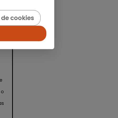
idad
 de cookies
e
 o
as