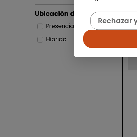
Ubicación del puesto
Rechazar 
Presencial
5
Híbrido
6