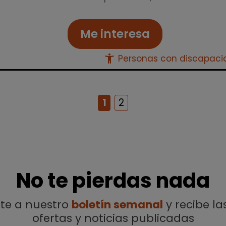
Me interesa
accessibility_new
Personas con discapac
1
2
No te pierdas nada
ete a nuestro
boletín semanal
y recibe la
ofertas y noticias publicadas