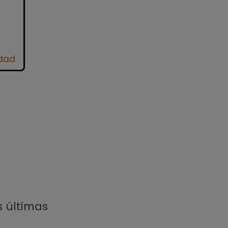
idad
s últimas