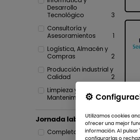
Informática y
Desarrollo
Tecnológico
3
Consultoría y
Asesoramientos
1
Logística, Almacén y
Compras
2
Producción industrial y
Calidad
2
Limpieza y
Configurac
Mantenimiento
2
Utilizamos cookies ana
Jornada laboral
ofrecer una mejor func
información. Al pulsar
Completa
11
configurarlas o rechaz