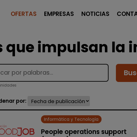
OFERTAS
EMPRESAS
NOTICIAS
CONT
 que impulsan la i
Bus
tunidades
denar por:
Informática y Tecnología
People operations support