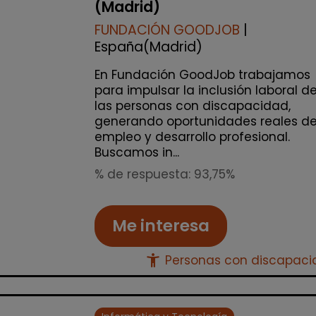
(Madrid)
FUNDACIÓN GOODJOB
|
España(Madrid)
En Fundación GoodJob trabajamos
para impulsar la inclusión laboral d
las personas con discapacidad,
generando oportunidades reales d
empleo y desarrollo profesional.
Buscamos in...
% de respuesta: 93,75%
Me interesa
accessibility_new
Personas con discapac