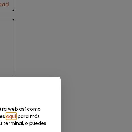
idad
nes
estra web así como
ies
aquí
para más
u terminal, o puedes