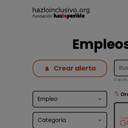
Empleos
Crear alerta
11 opor
Tipo de oferta
swap_vert
Or
Categoría