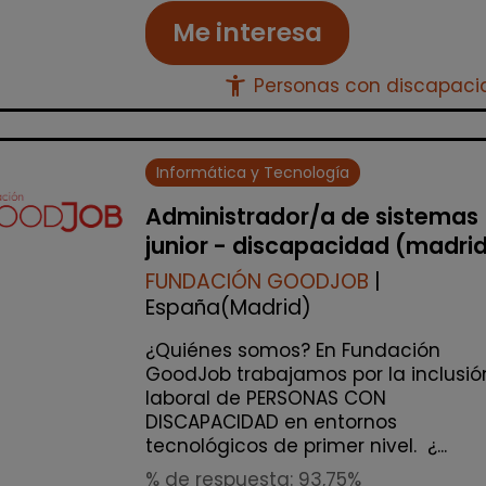
Me interesa
accessibility_new
Personas con discapac
Informática y Tecnología
Administrador/a de sistemas
junior - discapacidad (madri
FUNDACIÓN GOODJOB
|
España(Madrid)
¿Quiénes somos? En Fundación
GoodJob trabajamos por la inclusió
laboral de PERSONAS CON
DISCAPACIDAD en entornos
tecnológicos de primer nivel. ¿...
% de respuesta: 93,75%