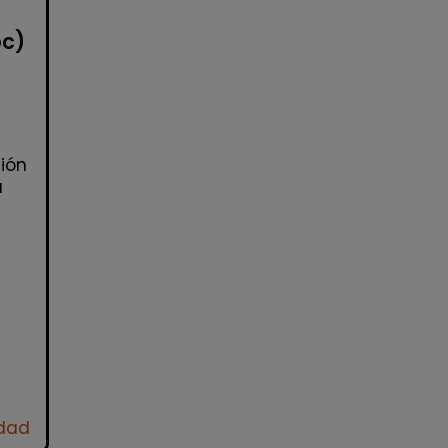
oc)
ión
a
idad