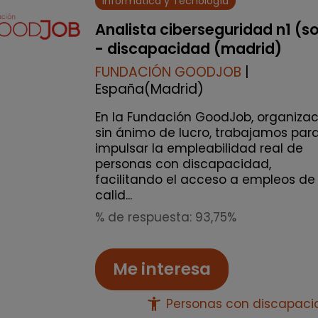
Informática y Tecnología
Analista ciberseguridad n1 (s
- discapacidad (madrid)
FUNDACIÓN GOODJOB
|
España(Madrid)
En la Fundación GoodJob, organizac
sin ánimo de lucro, trabajamos par
impulsar la empleabilidad real de
personas con discapacidad,
facilitando el acceso a empleos de
calid...
% de respuesta: 93,75%
Me interesa
accessibility_new
Personas con discapac