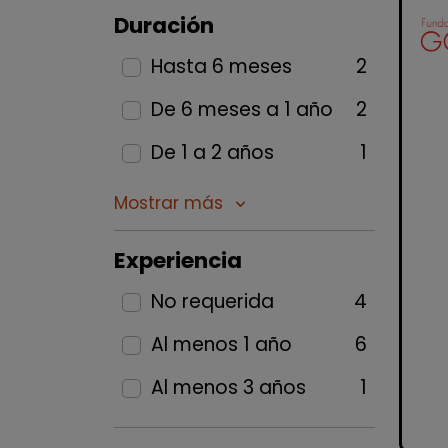
Duración
Hasta 6 meses
2
De 6 meses a 1 año
2
De 1 a 2 años
1
Mostrar más
keyboard_arrow_down
Experiencia
No requerida
4
Al menos 1 año
6
Al menos 3 años
1