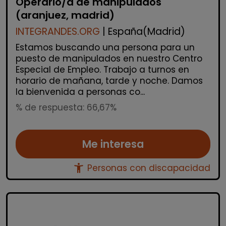
Operario/a de manipulados
(aranjuez, madrid)
INTEGRANDES.ORG
| España(Madrid)
Estamos buscando una persona para un
puesto de manipulados en nuestro Centro
Especial de Empleo. Trabajo a turnos en
horario de mañana, tarde y noche. Damos
la bienvenida a personas co...
% de respuesta: 66,67%
Me interesa
accessibility_new
Personas con discapacidad