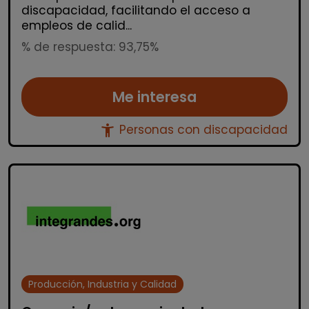
discapacidad, facilitando el acceso a
empleos de calid...
% de respuesta: 93,75%
Me interesa
accessibility_new
Personas con discapacidad
Producción, Industria y Calidad