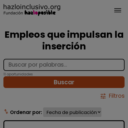
Tog
Empleos que impulsan la
inserción
11 oportunidades
Buscar
Filtros
tune
swap_vert
Ordenar por: