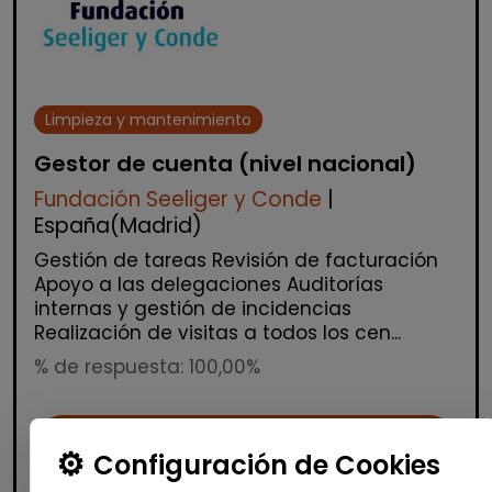
Limpieza y mantenimiento
Gestor de cuenta (nivel nacional)
Fundación Seeliger y Conde
|
España(Madrid)
Gestión de tareas Revisión de facturación
Apoyo a las delegaciones Auditorías
internas y gestión de incidencias
Realización de visitas a todos los cen...
% de respuesta: 100,00%
Me interesa
Configuración de Cookies