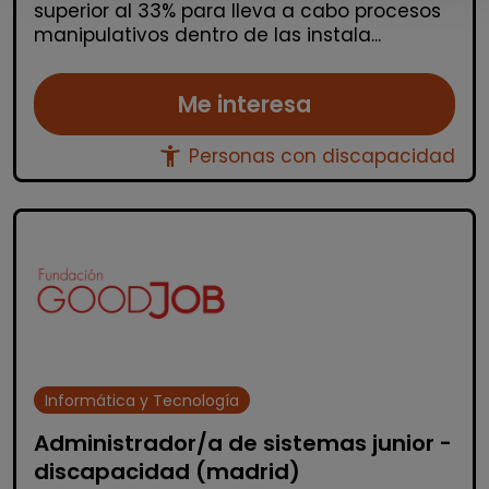
superior al 33% para lleva a cabo procesos
manipulativos dentro de las instala...
Me interesa
accessibility_new
Personas con discapacidad
Informática y Tecnología
Administrador/a de sistemas junior -
discapacidad (madrid)