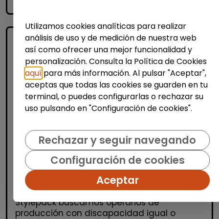
accessibility_new
Personas con discapacidad
Utilizamos cookies analíticas para realizar
análisis de uso y de medición de nuestra web
así como ofrecer una mejor funcionalidad y
personalización. Consulta la Política de Cookies
aquí
para más información. Al pulsar "Aceptar",
aceptas que todas las cookies se guarden en tu
terminal, o puedes configurarlas o rechazar su
uso pulsando en "Configuración de cookies".
Logística, Almacén y Compras
Producción, Industria y Calidad
Rechazar y seguir navegando
Operario/a de producción (alcalá de
Configuración de cookies
henares)
| España(Madrid)
Aceptar
OPERARIOS/AS DE PRODUCCIÓN Desde
Stylepack buscamos operarios de
producción con discapacidad igual o