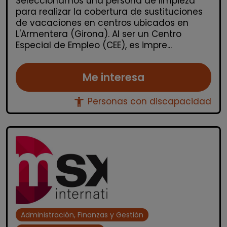
Seleccionamos una persona de limpieza
para realizar la cobertura de sustituciones
de vacaciones en centros ubicados en
L'Armentera (Girona). Al ser un Centro
Especial de Empleo (CEE), es impre...
Me interesa
accessibility_new
Personas con discapacidad
Administración, Finanzas y Gestión