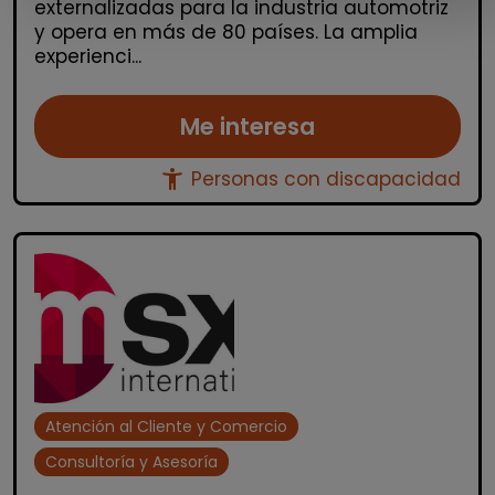
externalizadas para la industria automotriz
y opera en más de 80 países. La amplia
experienci...
Me interesa
accessibility_new
Personas con discapacidad
Atención al Cliente y Comercio
Consultoría y Asesoría