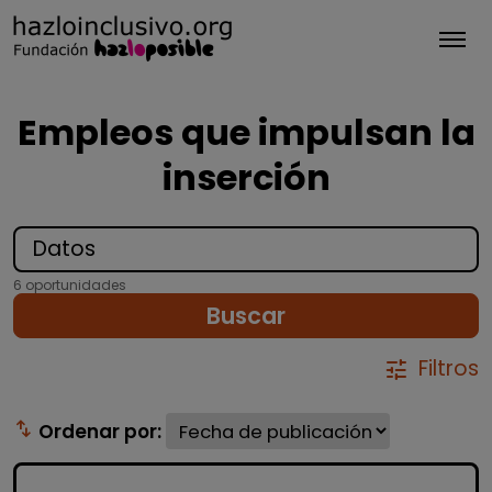
Tog
Empleos que impulsan la
inserción
6 oportunidades
Buscar
Filtros
tune
swap_vert
Ordenar por: