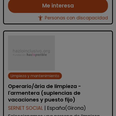
Me interesa
accessibility_new
Personas con discapacidad
Limpieza y mantenimiento
Operario/ària de limpieza -
l'armentera (suplencias de
vacaciones y puesto fijo)
SERNET SOCIAL
| España(Girona)