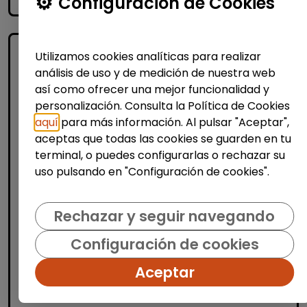
accessibility_new
Configuración de Cookies
Utilizamos cookies analíticas para realizar
análisis de uso y de medición de nuestra web
así como ofrecer una mejor funcionalidad y
personalización. Consulta la Política de Cookies
aquí
para más información. Al pulsar "Aceptar",
aceptas que todas las cookies se guarden en tu
Atención al Cliente y Comercio
terminal, o puedes configurarlas o rechazar su
uso pulsando en "Configuración de cookies".
Consultoría y Asesoría
Agente de ventas y soporte (Madrid)
Rechazar y seguir navegando
- español, francés, alemán, sueco,
holandés o italiano
Configuración de cookies
MSX Internacional
| España(Madrid)
Aceptar
MSX International es el proveedor líder
mundial de soluciones comerciales