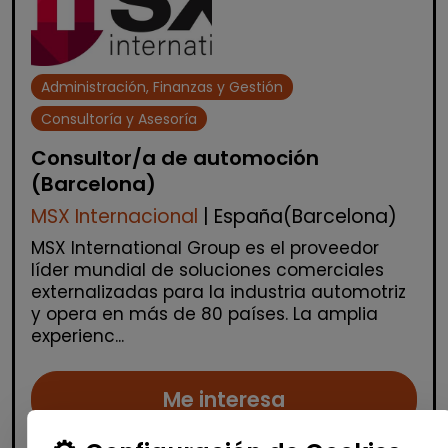
Administración, Finanzas y Gestión
Consultoría y Asesoría
Consultor/a de automoción
(Barcelona)
MSX Internacional
| España(Barcelona)
MSX International Group es el proveedor
líder mundial de soluciones comerciales
externalizadas para la industria automotriz
y opera en más de 80 países. La amplia
experienc...
Me interesa
Personas con discapacidad