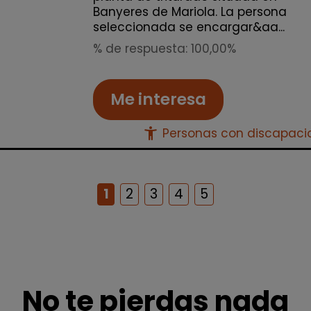
Banyeres de Mariola. La persona
seleccionada se encargar&aa...
% de respuesta: 100,00%
Me interesa
accessibility_new
Personas con discapac
1
2
3
4
5
No te pierdas nada