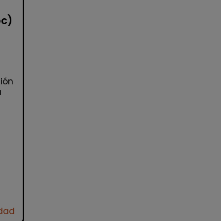
oc)
ión
a
idad