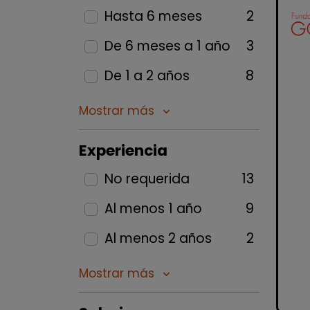
Hasta 6 meses
2
De 6 meses a 1 año
3
De 1 a 2 años
8
Mostrar más
keyboard_arrow_down
Experiencia
No requerida
13
Al menos 1 año
9
Al menos 2 años
2
Mostrar más
keyboard_arrow_down