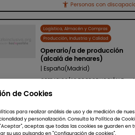
accessibility_new
Personas con discapac
Logística, Almacén y Compras
Producción, Industria y Calidad
Operario/a de producción
(alcalá de henares)
| España(Madrid)
OPERARIOS/AS DE PRODUCCIÓN Desd
Stylepack buscamos operarios de
ión de Cookies
producción con discapacidad igual
superior al 33% para lleva a cabo
procesos manipulativos dentro de l
líticas para realizar análisis de uso y de medición de nu
instala...
ionalidad y personalización. Consulta la Política de Cook
 "Aceptar", aceptas que todas las cookies se guarden en t
Me interesa
ar su uso pulsando en "Configuración de cookies".