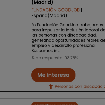
(Madrid)
FUNDACIÓN GOODJOB
|
España(Madrid)
En Fundación GoodJob trabajamos
para impulsar la inclusión laboral d
las personas con discapacidad,
generando oportunidades reales d
empleo y desarrollo profesional.
Buscamos in...
% de respuesta: 93,75%
Me interesa
accessibility_new
Personas con discapac