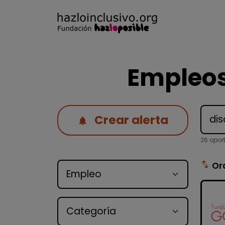
Empleos
Crear alerta
26 opor
Tipo de oferta
swap_vert
Or
Categoría