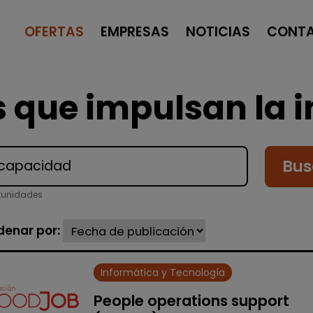
OFERTAS
EMPRESAS
NOTICIAS
CONT
 que impulsan la i
Bus
tunidades
denar por:
Informática y Tecnología
People operations support