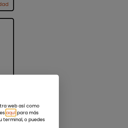
idad
e
 o
as
estra web así como
ies
aquí
para más
u terminal, o puedes