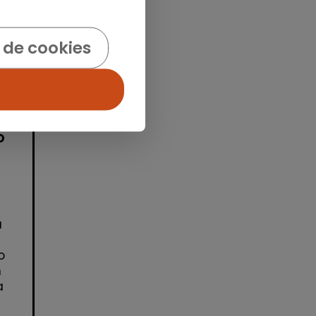
idad
 de cookies
o
a
o
n
a