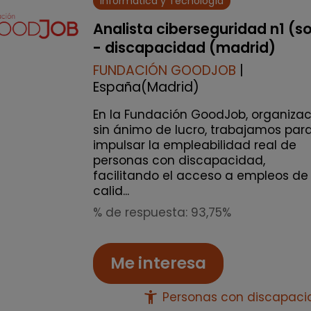
Informática y Tecnología
Analista ciberseguridad n1 (s
- discapacidad (madrid)
FUNDACIÓN GOODJOB
|
España(Madrid)
En la Fundación GoodJob, organizac
sin ánimo de lucro, trabajamos par
impulsar la empleabilidad real de
personas con discapacidad,
facilitando el acceso a empleos de
calid...
% de respuesta: 93,75%
Me interesa
accessibility_new
Personas con discapac