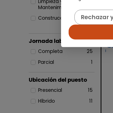
Limpieza y
Mantenimiento
4
Rechazar 
Construcción y Oficios
1
Jornada laboral
Completa
25
Parcial
1
Ubicación del puesto
Presencial
15
Híbrido
11