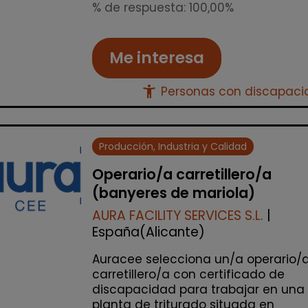
% de respuesta: 100,00%
Me interesa
accessibility_new
Personas con discapac
Producción, Industria y Calidad
Operario/a carretillero/a
(banyeres de mariola)
AURA FACILITY SERVICES S.L.
|
España(Alicante)
Auracee selecciona un/a operario/
carretillero/a con certificado de
discapacidad para trabajar en una
planta de triturado situada en