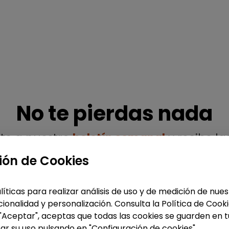
No te pierdas nada
ete a nuestro
boletín semanal
y recibe la
ofertas y noticias publicadas
ión de Cookies
líticas para realizar análisis de uso y de medición de nu
ionalidad y personalización. Consulta la Política de Cook
 "Aceptar", aceptas que todas las cookies se guarden en t
Enviar
ar su uso pulsando en "Configuración de cookies".