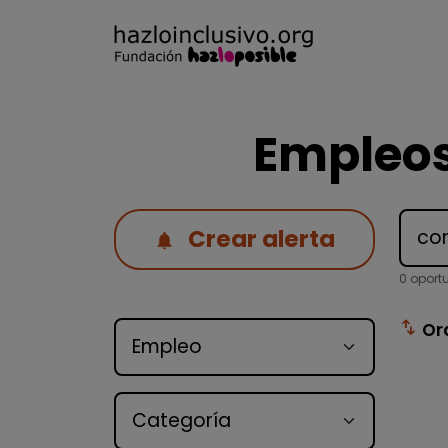
Empleos
Crear alerta
0 oport
Tipo de oferta
swap_vert
Or
Categoría