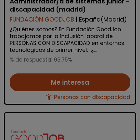
Administrador/a de sistemas junior -
discapacidad (madrid)
FUNDACIÓN GOODJOB
| España(Madrid)
¿Quiénes somos? En Fundación GoodJob
trabajamos por la inclusión laboral de
PERSONAS CON DISCAPACIDAD en entornos
tecnológicos de primer nivel. ¿...
% de respuesta: 93,75%
Me interesa
accessibility_new
Personas con discapacidad