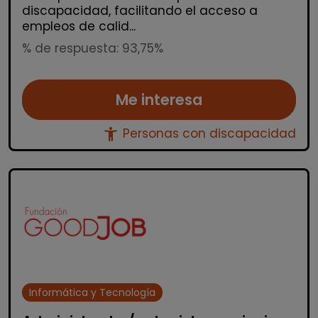
discapacidad, facilitando el acceso a
empleos de calid...
% de respuesta: 93,75%
Me interesa
accessibility_new
Personas con discapacidad
Informática y Tecnología