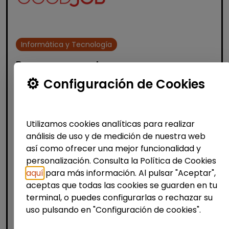
Informática y Tecnología
Programa empleo
impact#core(empleo tecnológico)
Configuración de Cookies
discapacidad
FUNDACIÓN GOODJOB
| España(Madrid)
¡Impulsa tu futuro digital con Fundación
Utilizamos cookies analíticas para realizar
GoodJob! ¿Quieres dar el salto al sector
análisis de uso y de medición de nuestra web
tecnológico y abrirte a nuevas
así como ofrecer una mejor funcionalidad y
oportunidades profesionales? Lanzamos la
personalización. Consulta la Política de Cookies
10ª edici&...
aquí
para más información. Al pulsar "Aceptar",
% de respuesta: 93,75%
aceptas que todas las cookies se guarden en tu
terminal, o puedes configurarlas o rechazar su
uso pulsando en "Configuración de cookies".
Me interesa