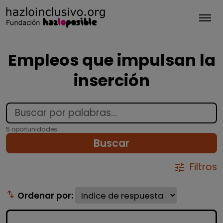
Tog
Empleos que impulsan la
inserción
5 oportunidades
Buscar
Filtros
tune
swap_vert
Ordenar por: