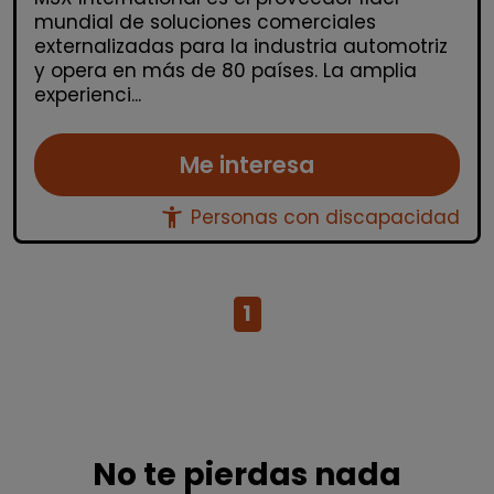
mundial de soluciones comerciales
externalizadas para la industria automotriz
y opera en más de 80 países. La amplia
experienci...
Me interesa
accessibility_new
Personas con discapacidad
1
No te pierdas nada