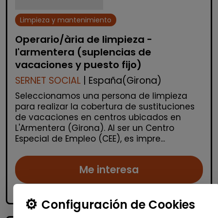
Limpieza y mantenimiento
Operario/ària de limpieza -
l'armentera (suplencias de
vacaciones y puesto fijo)
SERNET SOCIAL
| España(Girona)
Seleccionamos una persona de limpieza
para realizar la cobertura de sustituciones
de vacaciones en centros ubicados en
L'Armentera (Girona). Al ser un Centro
Especial de Empleo (CEE), es impre...
Me interesa
accessibility_new
Personas con discapacidad
Configuración de Cookies