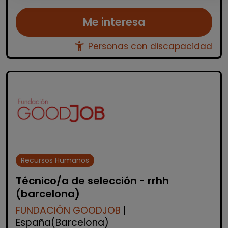
Me interesa
accessibility_new
Personas con discapacidad
Recursos Humanos
Técnico/a de selección - rrhh
(barcelona)
FUNDACIÓN GOODJOB
|
España(Barcelona)