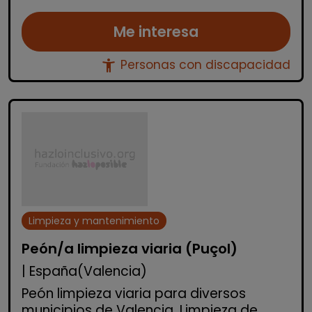
Me interesa
accessibility_new
Personas con discapacidad
Limpieza y mantenimiento
Peón/a limpieza viaria (Puçol)
| España(Valencia)
Peón limpieza viaria para diversos
municipios de Valencia. Limpieza de