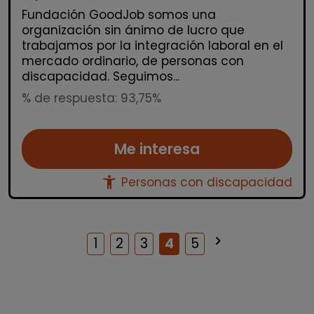
Fundación GoodJob somos una
organización sin ánimo de lucro que
trabajamos por la integración laboral en el
mercado ordinario, de personas con
discapacidad. Seguimos...
% de respuesta: 93,75%
Me interesa
accessibility_new
Personas con discapacidad
keyboard_arrow_right
Siguiente
1
2
3
4
5