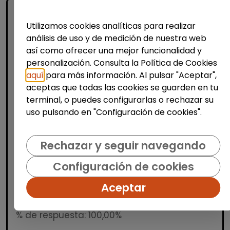
Utilizamos cookies analíticas para realizar
análisis de uso y de medición de nuestra web
así como ofrecer una mejor funcionalidad y
personalización. Consulta la Política de Cookies
aquí
para más información. Al pulsar "Aceptar",
aceptas que todas las cookies se guarden en tu
Turismo, Hostelería y Restauración
terminal, o puedes configurarlas o rechazar su
Cocinero/a (valència)
uso pulsando en "Configuración de cookies".
CEE Facilitadores de Empleo e Inserción
Valencia
| España(Valencia)
Rechazar y seguir navegando
La persona seleccionada se encargará de
Configuración de cookies
confeccionar ofertas gastronómicas y
determinar la calidad de las materias
Aceptar
primas, satisfaciendo las necesidades del
cliente. También s...
% de respuesta: 100,00%