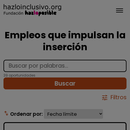
Tog
Empleos que impulsan la
inserción
39 oportunidades
Buscar
Filtros
tune
swap_vert
Ordenar por: