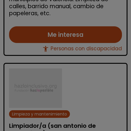
calles, barrido manual, cambio de
papeleras, etc.
Me interesa
accessibility_new
Personas con discapacidad
Limpieza y mantenimiento
Limpiador/a (san antonio de