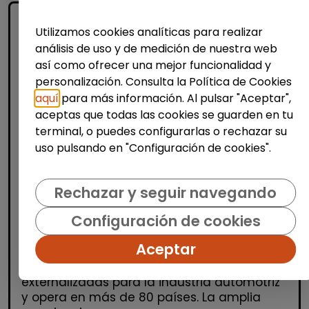
Utilizamos cookies analíticas para realizar
análisis de uso y de medición de nuestra web
así como ofrecer una mejor funcionalidad y
personalización. Consulta la Política de Cookies
aquí
para más información. Al pulsar "Aceptar",
aceptas que todas las cookies se guarden en tu
Atención al Cliente y Comercio
terminal, o puedes configurarlas o rechazar su
Consultoría y Asesoría
uso pulsando en "Configuración de cookies".
Agente de ventas y soporte (Madrid)
- español, francés, alemán, sueco,
Rechazar y seguir navegando
holandés o italiano
Configuración de cookies
MSX Internacional
| España(Madrid)
Aceptar
MSX International es el proveedor líder
mundial de soluciones comerciales
externalizadas para la industria automotriz
y opera en más de 80 países. La amplia