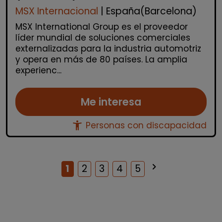
MSX Internacional
| España(Barcelona)
MSX International Group es el proveedor
líder mundial de soluciones comerciales
externalizadas para la industria automotriz
y opera en más de 80 países. La amplia
experienc...
Me interesa
accessibility_new
Personas con discapacidad
keyboard_arrow_right
Siguiente
1
2
3
4
5