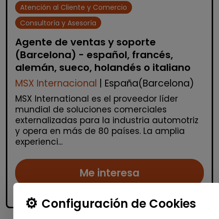
Atención al Cliente y Comercio
Consultoría y Asesoría
Agente de ventas y soporte
(Barcelona) - español, francés,
alemán, sueco, holandés o italiano
MSX Internacional
| España(Barcelona)
MSX International es el proveedor líder
mundial de soluciones comerciales
externalizadas para la industria automotriz
y opera en más de 80 países. La amplia
experienci...
Me interesa
accessibility_new
Personas con discapacidad
Configuración de Cookies