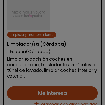
Limpieza y mantenimiento
Limpiador/ra (Córdoba)
| España(Córdoba)
Limpiar expocisión coches en
concesionario, trasladar los vehículos al
túnel de lavado, limpiar coches interior y
exterior.
Me interesa
accessibility_new
Personas con discapacidad