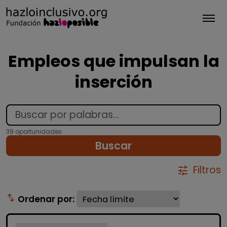
Tog
Empleos que impulsan la
inserción
39 oportunidades
Buscar
Filtros
tune
swap_vert
Ordenar por: