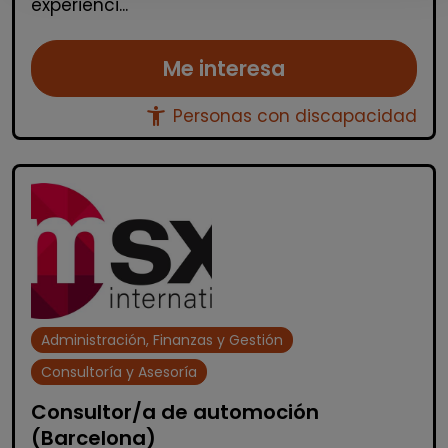
experienci...
Me interesa
accessibility_new
Personas con discapacidad
Administración, Finanzas y Gestión
Consultoría y Asesoría
Consultor/a de automoción
(Barcelona)