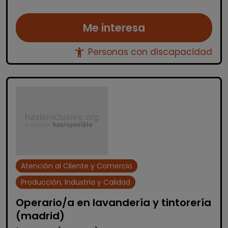
Me interesa
accessibility_new
Personas con discapacidad
Atención al Cliente y Comercio
Producción, Industria y Calidad
Operario/a en lavandería y tintorería
(madrid)