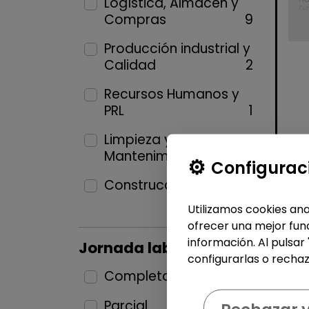
Logística, Almacén y
Compras
9
Producción industrial y
Calidad
2
Recursos Humanos y
PRL
1
Limpieza y
Mantenimiento
14
Configurac
Construcción y Oficios
1
Utilizamos cookies ana
ofrecer una mejor func
información. Al pulsar
Jornada laboral
configurarlas o rechaz
Completa
27
Parcial
7