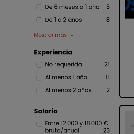
De 6 meses a 1 año
5
De 1 a 2 años
8
Mostrar más
keyboard_arrow_down
Experiencia
No requerida
21
Al menos 1 año
11
Al menos 2 años
2
Salario
Entre 12.000 y 18.000 €
bruto/anual
23