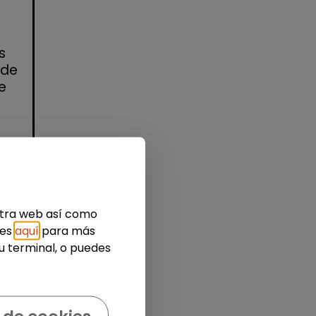
)
s
 de
e
idad
estra web así como
ies
aquí
para más
u terminal, o puedes