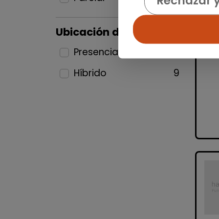
Rechazar 
Ubicación del puesto
Presencial
25
Híbrido
9