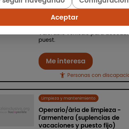
y seguir navegando
Configuración
| España(Valencia)
Operario de limpieza de edificios
Aceptar
San Antonio de Benagéber. Horar
de lunes a viernes de mañanas.
Valorable vehículo para acceder
puest.
Me interesa
accessibility_new
Personas con discapac
Limpieza y mantenimiento
Operario/ària de limpieza -
l'armentera (suplencias de
vacaciones y puesto fijo)