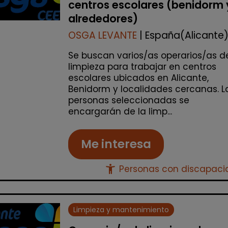
centros escolares (benidorm 
alrededores)
OSGA LEVANTE
| España(Alicante
Se buscan varios/as operarios/as d
limpieza para trabajar en centros
escolares ubicados en Alicante,
Benidorm y localidades cercanas. L
personas seleccionadas se
encargarán de la limp...
Me interesa
accessibility_new
Personas con discapac
Limpieza y mantenimiento