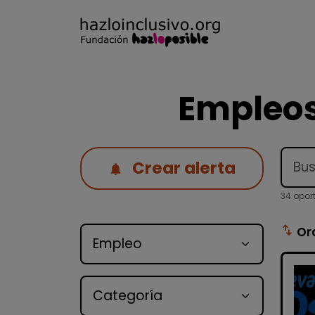
Empleos
Crear alerta
34 opor
Tipo de oferta
swap_vert
Or
Categoría