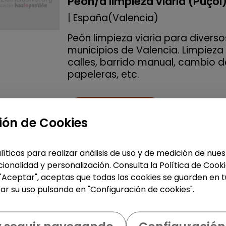
Peón/a limpieza viaria (Puçol
| España(Valencia)
Peón limpieza viaria para diverso
municipios de Valencia. Limpieza
calles, barrido manual, cambio d
papeleras, etc.
Me interesa
ión de Cookies
accessibility_new
Personas con discapac
líticas para realizar análisis de uso y de medición de nu
ionalidad y personalización. Consulta la Política de Cook
 "Aceptar", aceptas que todas las cookies se guarden en t
Limpieza y mantenimiento
ar su uso pulsando en "Configuración de cookies".
Limpiador/a (san antonio de
benagéber)