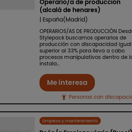
Operario/a de producción
(alcalá de henares)
| España(Madrid)
OPERARIOS/AS DE PRODUCCIÓN Desd
Stylepack buscamos operarios de
producción con discapacidad igual
superior al 33% para lleva a cabo
procesos manipulativos dentro de l
instala...
Me interesa
accessibility_new
Personas con discapac
Limpieza y mantenimiento