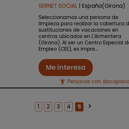
SERNET SOCIAL
| España(Girona)
Seleccionamos una persona de
limpieza para realizar la cobertura 
sustituciones de vacaciones en
centros ubicados en L'Armentera
(Girona). Al ser un Centro Especial d
Empleo (CEE), es impre...
Me interesa
accessibility_new
Personas con discapac
keyboard_arrow_right
Siguiente
1
2
3
4
5