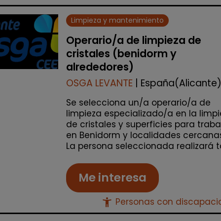
Limpieza y mantenimiento
Operario/a de limpieza de
cristales (benidorm y
alrededores)
OSGA LEVANTE
| España(Alicante
Se selecciona un/a operario/a de
limpieza especializado/a en la limp
de cristales y superficies para traba
en Benidorm y localidades cercanas
La persona seleccionada realizará ta
Me interesa
accessibility_new
Personas con discapac