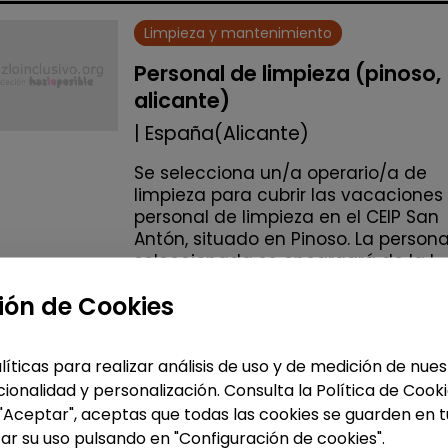
Limpieza y mantenimiento
Personal de limpieza (pinoso,
alicante)
| España(Alicante)
Se selecciona un/a operario/a de
limpieza para cubrir las vacaciones
personal de limpieza en el CEIP San
Antón, situado en Pinoso. La person
seleccionada se encargará de la l...
ión de Cookies
Me interesa
líticas para realizar análisis de uso y de medición de nu
accessibility_new
Personas con discapac
ionalidad y personalización. Consulta la Política de Cook
 "Aceptar", aceptas que todas las cookies se guarden en t
ar su uso pulsando en "Configuración de cookies".