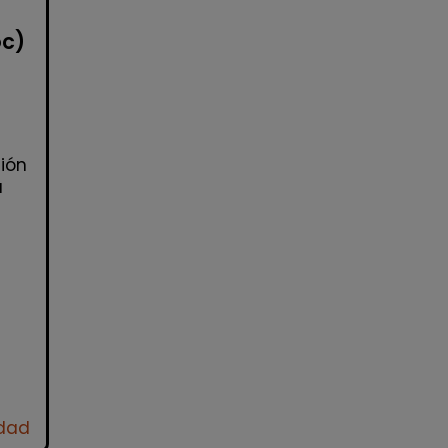
oc)
ión
a
idad