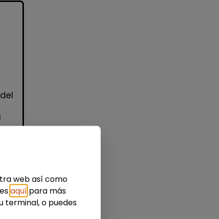
 del
a
estra web así como
idad
ies
aquí
para más
u terminal, o puedes