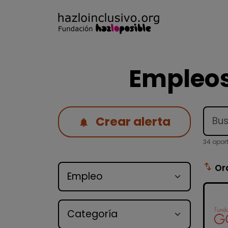
Empleos
Crear alerta
34 opor
Tipo de oferta
swap_vert
Or
Categoría