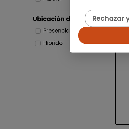
Rechazar 
Ubicación del puesto
Presencial
25
Híbrido
9