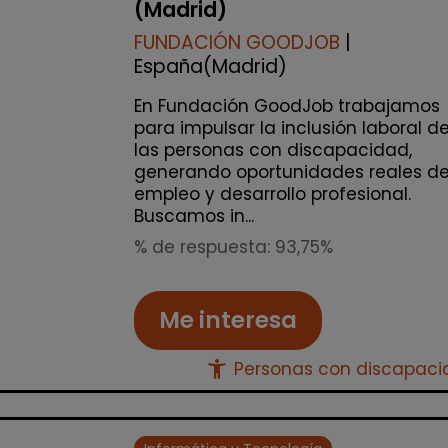
(Madrid)
FUNDACIÓN GOODJOB
|
España(Madrid)
En Fundación GoodJob trabajamos
para impulsar la inclusión laboral d
las personas con discapacidad,
generando oportunidades reales d
empleo y desarrollo profesional.
Buscamos in...
% de respuesta: 93,75%
Me interesa
accessibility_new
Personas con discapac