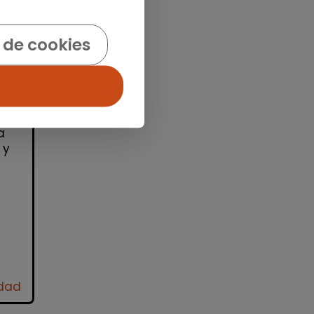
 de cookies
id)
ra
ro
a
 y
idad