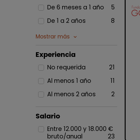
De 6 meses a 1 año
5
De 1 a 2 años
8
Mostrar más
keyboard_arrow_down
Experiencia
No requerida
21
Al menos 1 año
11
Al menos 2 años
2
Salario
Entre 12.000 y 18.000 €
bruto/anual
23