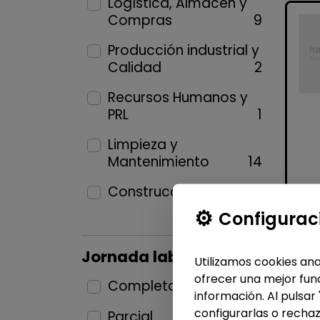
Logística, Almacén y
Compras
9
Producción industrial y
Calidad
2
Recursos Humanos y
PRL
1
Limpieza y
Mantenimiento
14
Construcción y Oficios
1
Configurac
Jornada laboral
Utilizamos cookies ana
ofrecer una mejor func
Completa
27
información. Al pulsar
configurarlas o rechaz
Parcial
7