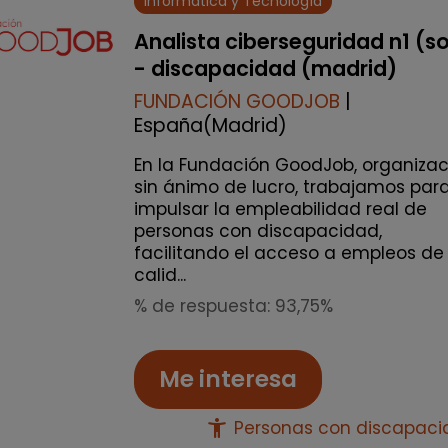
Informática y Tecnología
Analista ciberseguridad n1 (s
- discapacidad (madrid)
FUNDACIÓN GOODJOB
|
España(Madrid)
En la Fundación GoodJob, organizac
sin ánimo de lucro, trabajamos par
impulsar la empleabilidad real de
personas con discapacidad,
facilitando el acceso a empleos de
calid...
% de respuesta: 93,75%
Me interesa
accessibility_new
Personas con discapac