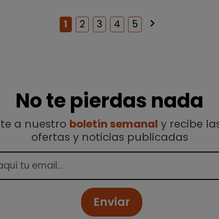
keyboard_arrow_right
Siguiente
1
2
3
4
5
No te pierdas nada
ete a nuestro
boletín semanal
y recibe la
ofertas y noticias publicadas
Enviar