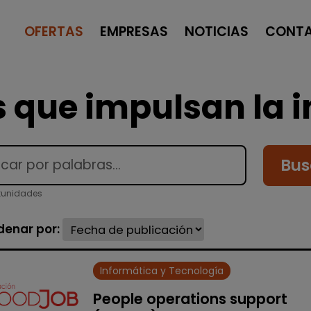
OFERTAS
EMPRESAS
NOTICIAS
CONT
 que impulsan la i
Bus
tunidades
denar por:
Informática y Tecnología
People operations support