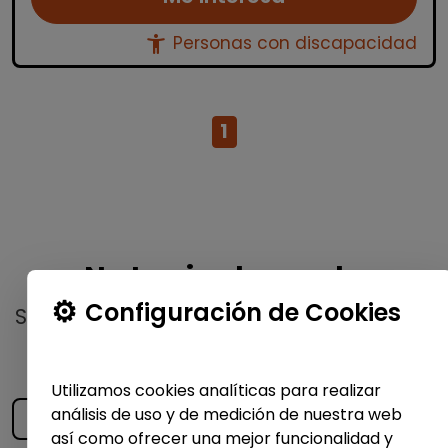
accessibility_new
Personas con discapacidad
1
No te pierdas nada
Configuración de Cookies
Suscríbete a nuestro
boletín semanal
y
recibe las últimas ofertas y noticias
publicadas
Utilizamos cookies analíticas para realizar
análisis de uso y de medición de nuestra web
así como ofrecer una mejor funcionalidad y