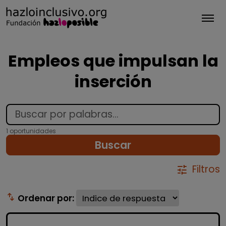
Tog
Empleos que impulsan la
inserción
1 oportunidades
Buscar
Filtros
tune
swap_vert
Ordenar por: