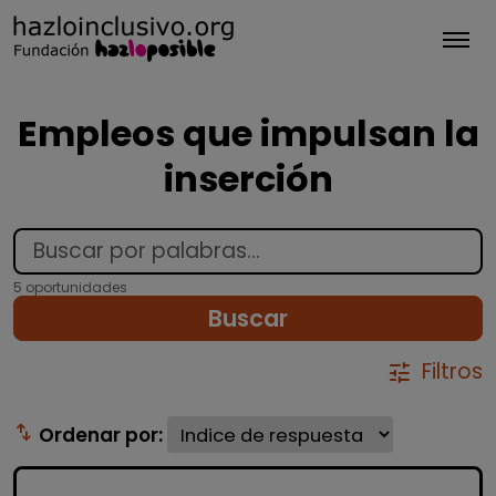
Tog
Empleos que impulsan la
inserción
5 oportunidades
Buscar
Filtros
tune
swap_vert
Ordenar por: