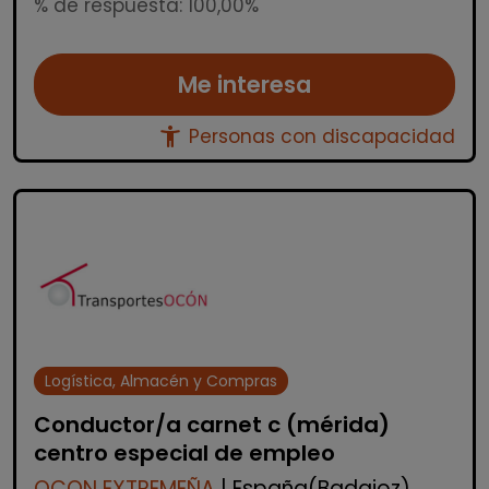
% de respuesta: 100,00%
Me interesa
accessibility_new
Personas con discapacidad
Logística, Almacén y Compras
Conductor/a carnet c (mérida)
centro especial de empleo
OCON EXTREMEÑA
| España(Badajoz)