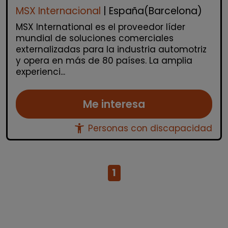
MSX Internacional
| España(Barcelona)
MSX International es el proveedor líder
mundial de soluciones comerciales
externalizadas para la industria automotriz
y opera en más de 80 países. La amplia
experienci...
Me interesa
accessibility_new
Personas con discapacidad
1