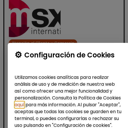
Atención al Cliente y Comercio
Consultoría y Asesoría
Configuración de Cookies
Agente de ventas y soporte (Madrid)
- español, francés, alemán, sueco,
Utilizamos cookies analíticas para realizar
holandés o italiano
análisis de uso y de medición de nuestra web
MSX Internacional
| España(Madrid)
así como ofrecer una mejor funcionalidad y
MSX International es el proveedor líder
personalización. Consulta la Política de Cookies
mundial de soluciones comerciales
aquí
para más información. Al pulsar "Aceptar",
externalizadas para la industria automotriz
aceptas que todas las cookies se guarden en tu
y opera en más de 80 países. La amplia
terminal, o puedes configurarlas o rechazar su
experienci...
uso pulsando en "Configuración de cookies".