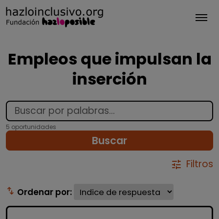
Tog
Empleos que impulsan la
inserción
5 oportunidades
Buscar
Filtros
tune
swap_vert
Ordenar por: