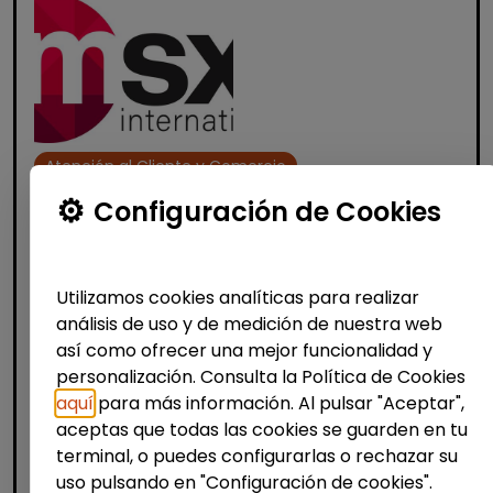
Atención al Cliente y Comercio
Consultoría y Asesoría
Configuración de Cookies
Agente de ventas y soporte (Madrid)
- español, francés, alemán, sueco,
Utilizamos cookies analíticas para realizar
holandés o italiano
análisis de uso y de medición de nuestra web
MSX Internacional
| España(Madrid)
así como ofrecer una mejor funcionalidad y
MSX International es el proveedor líder
personalización. Consulta la Política de Cookies
mundial de soluciones comerciales
aquí
para más información. Al pulsar "Aceptar",
externalizadas para la industria automotriz
aceptas que todas las cookies se guarden en tu
y opera en más de 80 países. La amplia
terminal, o puedes configurarlas o rechazar su
experienci...
uso pulsando en "Configuración de cookies".