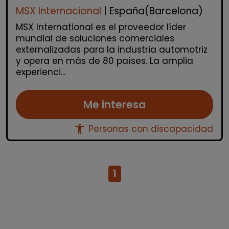
MSX Internacional
| España(Barcelona)
MSX International es el proveedor líder
mundial de soluciones comerciales
externalizadas para la industria automotriz
y opera en más de 80 países. La amplia
experienci...
Me interesa
accessibility_new
Personas con discapacidad
1