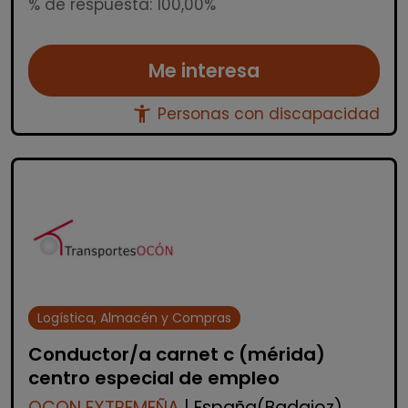
% de respuesta: 100,00%
Me interesa
accessibility_new
Personas con discapacidad
Logística, Almacén y Compras
Conductor/a carnet c (mérida)
centro especial de empleo
OCON EXTREMEÑA
| España(Badajoz)