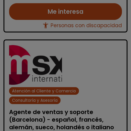
Me interesa
accessibility_new
Personas con discapacidad
Atención al Cliente y Comercio
Consultoría y Asesoría
Agente de ventas y soporte
(Barcelona) - español, francés,
alemán, sueco, holandés o italiano