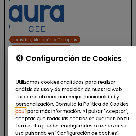
Logística, Almacén y Compras
Limpieza y mantenimiento
Configuración de Cookies
Operario/a de limpieza - turno de
noche (villajoyosa)
AURA FACILITY SERVICES S.L.
|
Utilizamos cookies analíticas para realizar
España(Alicante)
análisis de uso y de medición de nuestra web
Auracee selecciona un/a operario/a de
así como ofrecer una mejor funcionalidad y
limpieza con certificado de discapacidad
personalización. Consulta la Política de Cookies
para trabajar en turno de noche en una
aquí
para más información. Al pulsar "Aceptar",
fábrica situada en Villajoyosa. La persona
aceptas que todas las cookies se guarden en tu
seleccionada realizar&aac...
terminal, o puedes configurarlas o rechazar su
% de respuesta: 100,00%
uso pulsando en "Configuración de cookies".