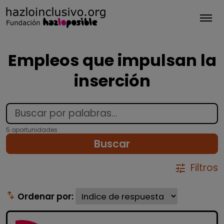
Tog
Empleos que impulsan la
inserción
5 oportunidades
Buscar
Filtros
tune
swap_vert
Ordenar por: