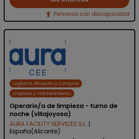
accessibility_new
Personas con discapacidad
Logística, Almacén y Compras
Limpieza y mantenimiento
Operario/a de limpieza - turno de
noche (villajoyosa)
AURA FACILITY SERVICES S.L.
|
España(Alicante)