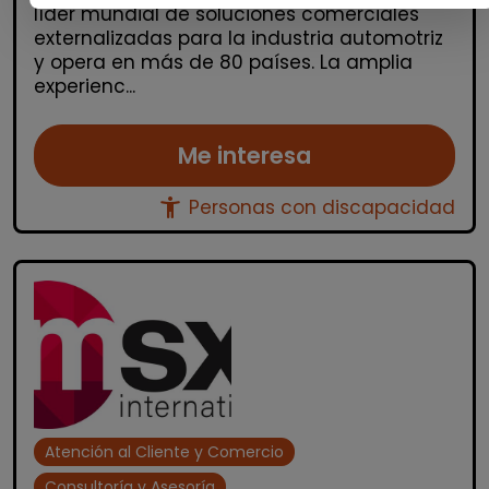
líder mundial de soluciones comerciales
externalizadas para la industria automotriz
y opera en más de 80 países. La amplia
experienc...
Me interesa
accessibility_new
Personas con discapacidad
Atención al Cliente y Comercio
Consultoría y Asesoría