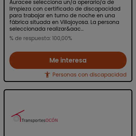
Auracee selecciona un/a operario/a de
limpieza con certificado de discapacidad
para trabajar en turno de noche en una
fábrica situada en Villajoyosa. La persona
seleccionada realizar&aac...
% de respuesta: 100,00%
Me interesa
accessibility_new
Personas con discapacidad