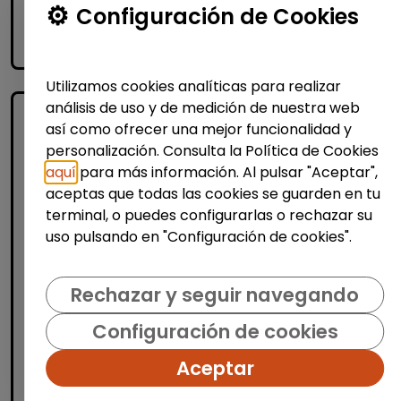
Me interesa
Configuración de Cookies
accessibility_new
Personas con discapacidad
Utilizamos cookies analíticas para realizar
análisis de uso y de medición de nuestra web
así como ofrecer una mejor funcionalidad y
personalización. Consulta la Política de Cookies
aquí
para más información. Al pulsar "Aceptar",
aceptas que todas las cookies se guarden en tu
terminal, o puedes configurarlas o rechazar su
uso pulsando en "Configuración de cookies".
Administración, Finanzas y Gestión
Consultoría y Asesoría
Rechazar y seguir navegando
Consultor/a de automoción
Configuración de cookies
(Barcelona)
MSX Internacional
| España(Barcelona)
Aceptar
MSX International Group es el proveedor