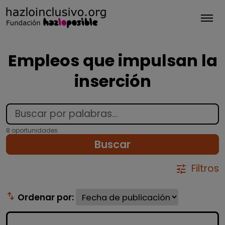
Tog
Empleos que impulsan la
inserción
8 oportunidades
Buscar
Filtros
tune
swap_vert
Ordenar por: