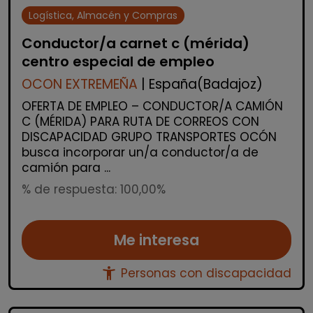
Logística, Almacén y Compras
Conductor/a carnet c (mérida)
centro especial de empleo
OCON EXTREMEÑA
| España(Badajoz)
OFERTA DE EMPLEO – CONDUCTOR/A CAMIÓN
C (MÉRIDA) PARA RUTA DE CORREOS CON
DISCAPACIDAD GRUPO TRANSPORTES OCÓN
busca incorporar un/a conductor/a de
camión para ...
% de respuesta: 100,00%
Me interesa
accessibility_new
Personas con discapacidad