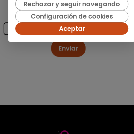
Rechazar y seguir navegando
recibe las últimas ofertas y noticias
publicadas
Configuración de cookies
Aceptar
Enviar