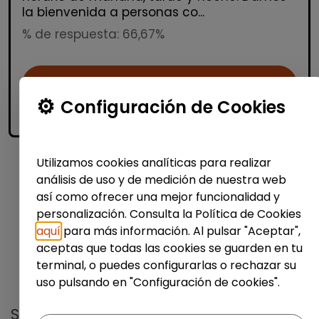
la bienvenida a personas co...
% de respuesta: 66,67%
Me interesa
Configuración de Cookies
accessibility_new
Personas con discapacidad
Utilizamos cookies analíticas para realizar
análisis de uso y de medición de nuestra web
1
así como ofrecer una mejor funcionalidad y
personalización. Consulta la Política de Cookies
aquí
para más información. Al pulsar "Aceptar",
aceptas que todas las cookies se guarden en tu
terminal, o puedes configurarlas o rechazar su
No te pierdas nada
uso pulsando en "Configuración de cookies".
Suscríbete a nuestro
boletín semanal
y