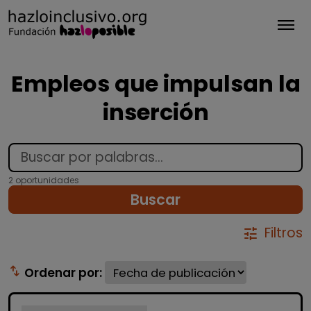
Tog
Empleos que impulsan la
inserción
2 oportunidades
Buscar
Filtros
tune
swap_vert
Ordenar por: