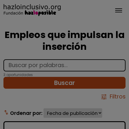
Tog
Empleos que impulsan la
inserción
3 oportunidades
Buscar
Filtros
tune
swap_vert
Ordenar por: