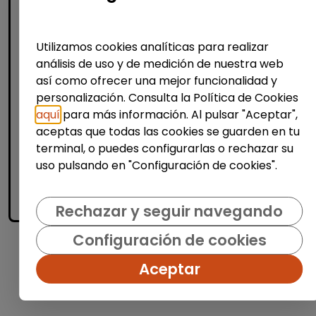
discapacidad (madrid)
FUNDACIÓN GOODJOB
| España(Madrid)
Utilizamos cookies analíticas para realizar
¿Quiénes somos? En Fundación GoodJob
análisis de uso y de medición de nuestra web
trabajamos por la inclusión laboral de
así como ofrecer una mejor funcionalidad y
PERSONAS CON DISCAPACIDAD en entornos
personalización. Consulta la Política de Cookies
tecnológicos de primer nivel. ¿...
aquí
para más información. Al pulsar "Aceptar",
% de respuesta: 93,75%
aceptas que todas las cookies se guarden en tu
terminal, o puedes configurarlas o rechazar su
uso pulsando en "Configuración de cookies".
Me interesa
accessibility_new
Personas con discapacidad
Rechazar y seguir navegando
Configuración de cookies
1
Aceptar