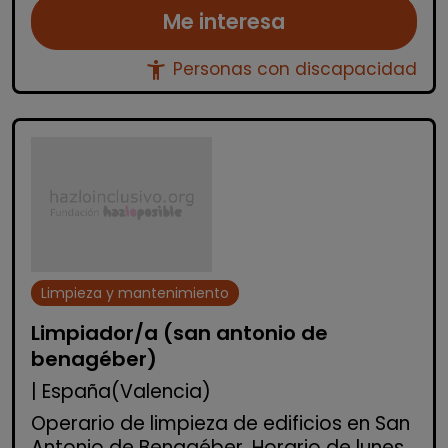
Me interesa
accessibility_new
Personas con discapacidad
Limpieza y mantenimiento
Limpiador/a (san antonio de
benagéber)
| España(Valencia)
Operario de limpieza de edificios en San
Antonio de Benagéber. Horario de lunes