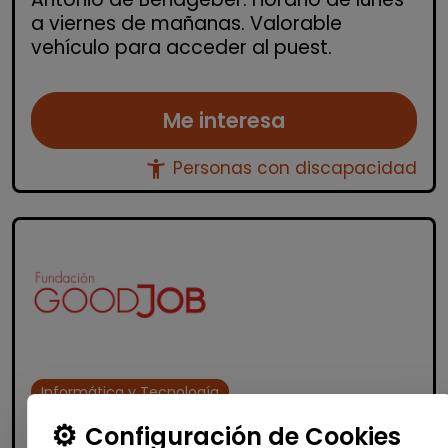
a viernes de mañanas. Valorable
vehículo para acceder al puest.
Me interesa
accessibility_new
Personas con discapacidad
Informática y Tecnología
Administrador/a de sistemas junior -
Configuración de Cookies