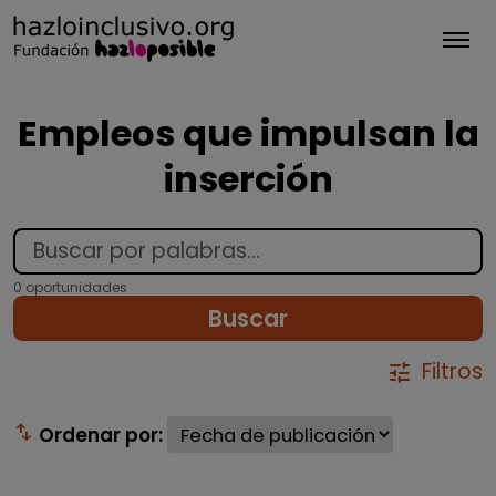
Tog
Empleos que impulsan la
inserción
0 oportunidades
Buscar
Filtros
tune
swap_vert
Ordenar por: