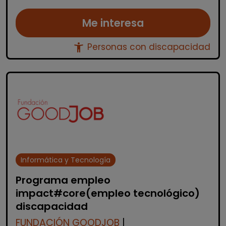
Me interesa
accessibility_new
Personas con discapacidad
Informática y Tecnología
Programa empleo
impact#core(empleo tecnológico)
discapacidad
FUNDACIÓN GOODJOB
|