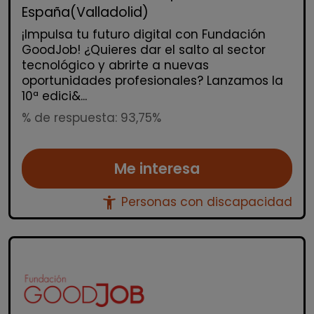
España(Valladolid)
¡Impulsa tu futuro digital con Fundación
GoodJob! ¿Quieres dar el salto al sector
tecnológico y abrirte a nuevas
oportunidades profesionales? Lanzamos la
10ª edici&...
% de respuesta: 93,75%
Me interesa
accessibility_new
Personas con discapacidad