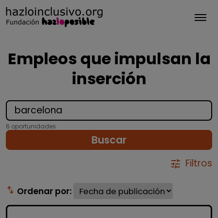
Tog
Empleos que impulsan la
inserción
6 oportunidades
Buscar
Filtros
tune
swap_vert
Ordenar por: