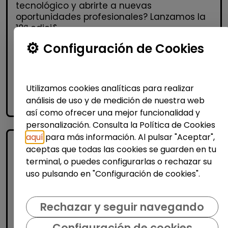
tecnológico y abrirte a nuevas
oportunidades profesionales? Lanzamos la
10ª edici&...
% de respuesta: 93,75%
Configuración de Cookies
Me interesa
Utilizamos cookies analíticas para realizar
análisis de uso y de medición de nuestra web
accessibility_new
Personas con discapacidad
así como ofrecer una mejor funcionalidad y
personalización. Consulta la Política de Cookies
aquí
para más información. Al pulsar "Aceptar",
aceptas que todas las cookies se guarden en tu
terminal, o puedes configurarlas o rechazar su
uso pulsando en "Configuración de cookies".
Rechazar y seguir navegando
Administración, Finanzas y Gestión
Configuración de cookies