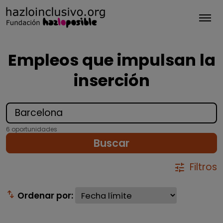
Tog
Empleos que impulsan la
inserción
6 oportunidades
Buscar
Filtros
tune
swap_vert
Ordenar por: