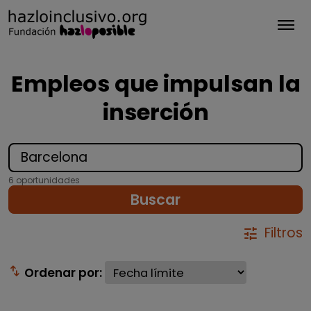
Tog
Empleos que impulsan la
inserción
6 oportunidades
Buscar
Filtros
tune
swap_vert
Ordenar por: