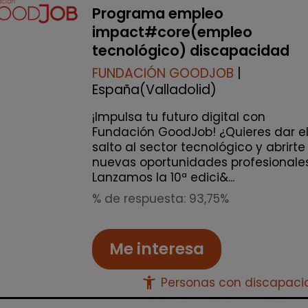
Programa empleo
impact#core(empleo
tecnológico) discapacidad
FUNDACIÓN GOODJOB
|
España(Valladolid)
¡Impulsa tu futuro digital con
Fundación GoodJob! ¿Quieres dar e
salto al sector tecnológico y abrirte
nuevas oportunidades profesionale
Lanzamos la 10ª edici&...
% de respuesta: 93,75%
Me interesa
accessibility_new
Personas con discapac