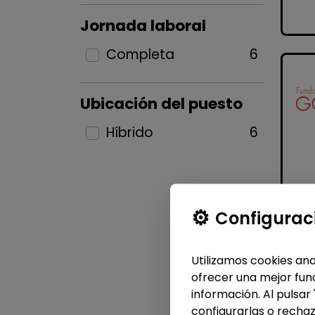
Jornada laboral
Completa
6
Ubicación del puesto
Híbrido
6
Configurac
Utilizamos cookies ana
ofrecer una mejor func
información. Al pulsar
configurarlas o rechaz