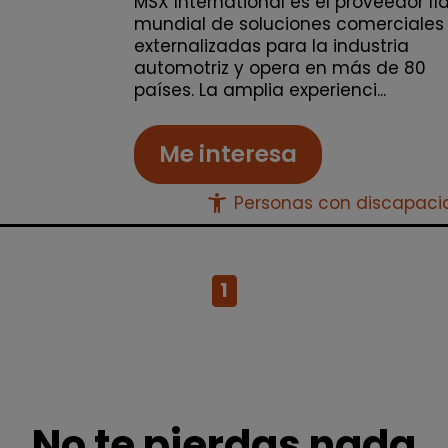
MSX International es el proveedor lí
mundial de soluciones comerciales
externalizadas para la industria
automotriz y opera en más de 80
países. La amplia experienci...
Me interesa
accessibility_new
Personas con discapac
1
No te pierdas nada