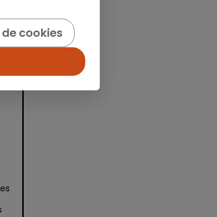
 de cookies
idad
nes
s