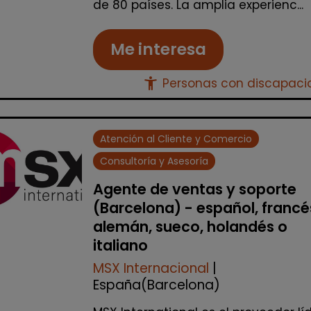
de 80 países. La amplia experienc...
Me interesa
accessibility_new
Personas con discapac
Atención al Cliente y Comercio
Consultoría y Asesoría
Agente de ventas y soporte
(Barcelona) - español, francé
alemán, sueco, holandés o
italiano
MSX Internacional
|
España(Barcelona)