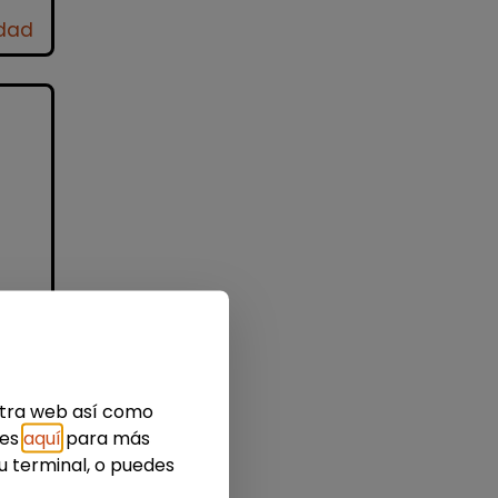
idad
l
 a
s?
estra web así como
ies
aquí
para más
u terminal, o puedes