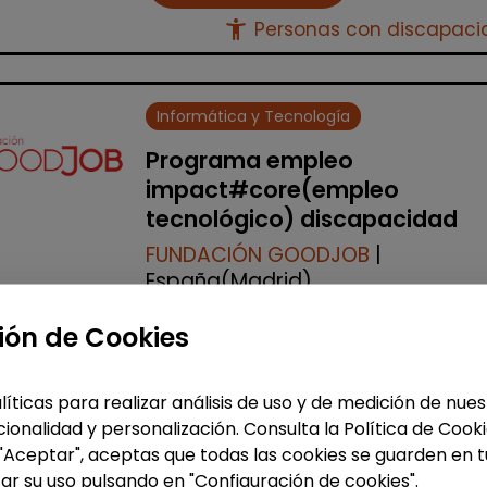
accessibility_new
Personas con discapac
Informática y Tecnología
Programa empleo
impact#core(empleo
tecnológico) discapacidad
FUNDACIÓN GOODJOB
|
España(Madrid)
¡Impulsa tu futuro digital con
ión de Cookies
Fundación GoodJob! ¿Quieres dar e
salto al sector tecnológico y abrirte
nuevas oportunidades profesionale
líticas para realizar análisis de uso y de medición de nu
Lanzamos la 10ª edici&...
ionalidad y personalización. Consulta la Política de Cook
% de respuesta: 93,75%
 "Aceptar", aceptas que todas las cookies se guarden en t
ar su uso pulsando en "Configuración de cookies".