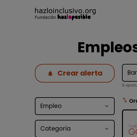
Empleos
Crear alerta
6 oport
Tipo de oferta
swap_vert
Or
Categoría