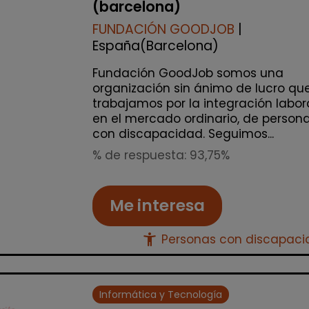
(barcelona)
FUNDACIÓN GOODJOB
|
España(Barcelona)
Fundación GoodJob somos una
organización sin ánimo de lucro qu
trabajamos por la integración labor
en el mercado ordinario, de person
con discapacidad. Seguimos...
% de respuesta: 93,75%
Me interesa
accessibility_new
Personas con discapac
Informática y Tecnología