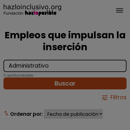
Tog
Empleos que impulsan la
inserción
0 oportunidades
Buscar
Filtros
tune
swap_vert
Ordenar por: