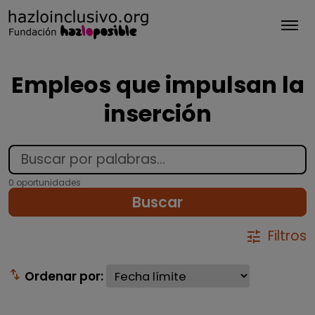
Tog
Empleos que impulsan la
inserción
0 oportunidades
Buscar
Filtros
tune
swap_vert
Ordenar por: