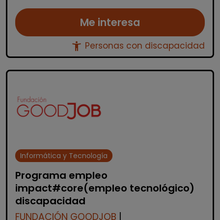
Me interesa
accessibility_new
Personas con discapacidad
Informática y Tecnología
Programa empleo
impact#core(empleo tecnológico)
discapacidad
FUNDACIÓN GOODJOB
|