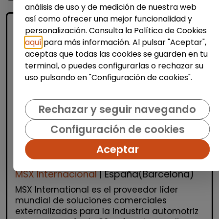
análisis de uso y de medición de nuestra web
así como ofrecer una mejor funcionalidad y
personalización. Consulta la Política de Cookies
aquí
para más información. Al pulsar "Aceptar",
aceptas que todas las cookies se guarden en tu
terminal, o puedes configurarlas o rechazar su
uso pulsando en "Configuración de cookies".
Atención al Cliente y Comercio
Rechazar y seguir navegando
Consultoría y Asesoría
Configuración de cookies
Agente de ventas y soporte
(Barcelona) - español, francés,
Aceptar
alemán, sueco, holandés o italiano
MSX Internacional
| España(Barcelona)
MSX International es el proveedor líder
mundial de soluciones comerciales
externalizadas para la industria automotriz