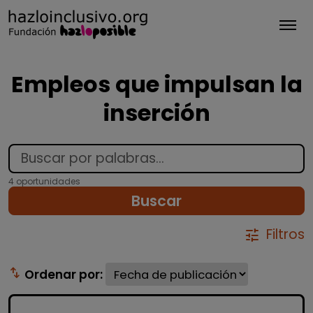
Tog
Empleos que impulsan la
inserción
4 oportunidades
Buscar
Filtros
tune
swap_vert
Ordenar por: