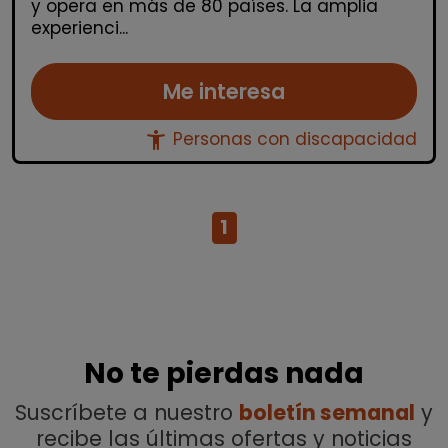
y opera en más de 80 países. La amplia
experienci...
Me interesa
accessibility_new
Personas con discapacidad
1
No te pierdas nada
Suscríbete a nuestro
boletín semanal
y
recibe las últimas ofertas y noticias