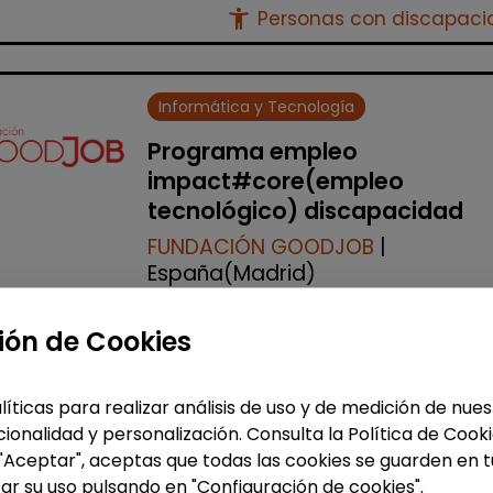
accessibility_new
Personas con discapac
Informática y Tecnología
Programa empleo
impact#core(empleo
tecnológico) discapacidad
FUNDACIÓN GOODJOB
|
España(Madrid)
¡Impulsa tu futuro digital con
ión de Cookies
Fundación GoodJob! ¿Quieres dar e
salto al sector tecnológico y abrirte
nuevas oportunidades profesionale
líticas para realizar análisis de uso y de medición de nu
Lanzamos la 10ª edici&...
ionalidad y personalización. Consulta la Política de Cook
% de respuesta: 93,75%
 "Aceptar", aceptas que todas las cookies se guarden en t
ar su uso pulsando en "Configuración de cookies".