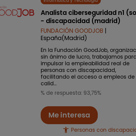
Informática y Tecnología
Analista ciberseguridad n1 (s
- discapacidad (madrid)
FUNDACIÓN GOODJOB
|
España(Madrid)
En la Fundación GoodJob, organizac
sin ánimo de lucro, trabajamos par
impulsar la empleabilidad real de
personas con discapacidad,
facilitando el acceso a empleos de
calid...
% de respuesta: 93,75%
Me interesa
accessibility_new
Personas con discapac