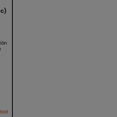
oc)
ión
a
idad