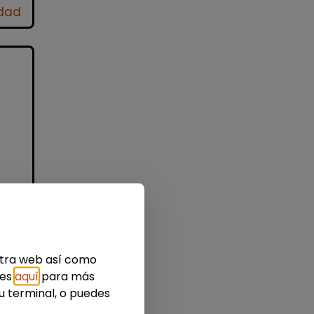
idad
l
 a
s?
estra web así como
ies
aquí
para más
u terminal, o puedes