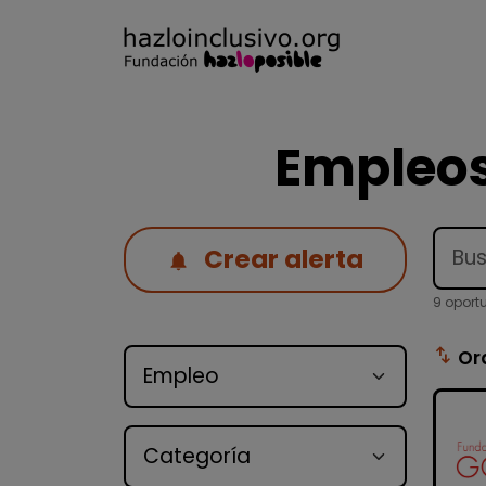
Empleos
Crear alerta
9 oport
Tipo de oferta
swap_vert
Or
Categoría