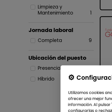
Limpieza y
Mantenimiento
1
Jornada laboral
Completa
9
Ubicación del puesto
Presencial
4
Configurac
Híbrido
5
Utilizamos cookies ana
ofrecer una mejor func
información. Al pulsar
configurarlas o rechaz