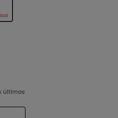
idad
s últimas