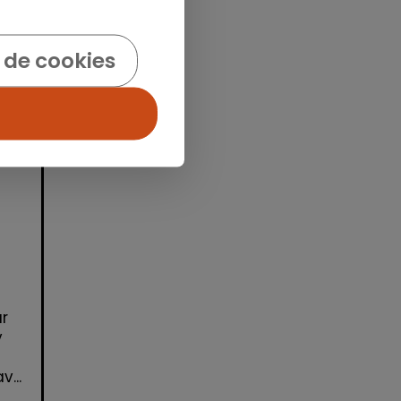
 de cookies
idad
ar
y
...