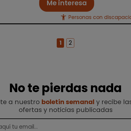
Me interesa
accessibility_new
Personas con discapac
1
2
No te pierdas nada
ete a nuestro
boletín semanal
y recibe la
ofertas y noticias publicadas