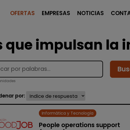
OFERTAS
EMPRESAS
NOTICIAS
CONT
 que impulsan la i
Bus
unidades
denar por:
Informática y Tecnología
People operations support