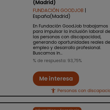
(Madrid)
FUNDACIÓN GOODJOB
|
España(Madrid)
En Fundación GoodJob trabajamos
para impulsar la inclusión laboral d
las personas con discapacidad,
generando oportunidades reales d
empleo y desarrollo profesional.
Buscamos in...
% de respuesta: 93,75%
Me interesa
accessibility_new
Personas con discapac