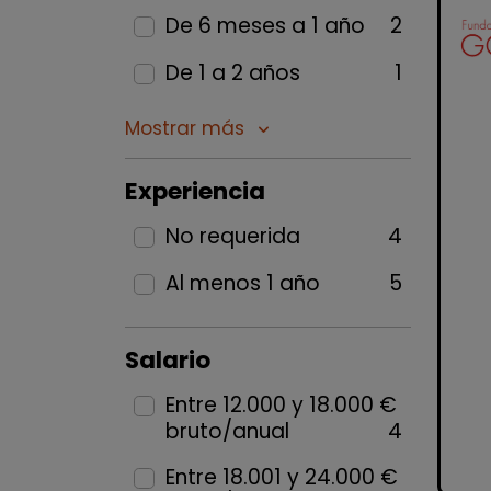
De 6 meses a 1 año
2
De 1 a 2 años
1
Mostrar más
keyboard_arrow_down
Experiencia
No requerida
4
Al menos 1 año
5
Salario
Entre 12.000 y 18.000 €
bruto/anual
4
Entre 18.001 y 24.000 €