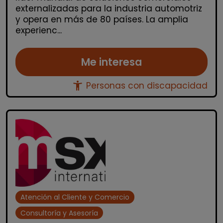
externalizadas para la industria automotriz
y opera en más de 80 países. La amplia
experienc...
Me interesa
accessibility_new
Personas con discapacidad
Atención al Cliente y Comercio
Consultoría y Asesoría