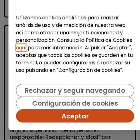
accessibility_new
Personas con discapacidad
Utilizamos cookies analíticas para realizar
análisis de uso y de medición de nuestra web
así como ofrecer una mejor funcionalidad y
personalización. Consulta la Política de Cookies
aquí
para más información. Al pulsar "Aceptar",
aceptas que todas las cookies se guarden en tu
terminal, o puedes configurarlas o rechazar su
uso pulsando en "Configuración de cookies".
Atención al Cliente y Comercio
Rechazar y seguir navegando
Producción, Industria y Calidad
Operario/a en lavandería y tintorería
Configuración de cookies
(madrid)
Aceptar
| España(Madrid)
Bajo la supervisión de la persona
responsable: Recepcionar y clasificar