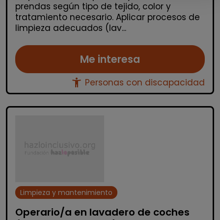
prendas según tipo de tejido, color y
tratamiento necesario. Aplicar procesos de
limpieza adecuados (lav...
Me interesa
accessibility_new
Personas con discapacidad
Limpieza y mantenimiento
Operario/a en lavadero de coches