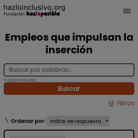
Tog
Empleos que impulsan la
inserción
11 oportunidades
Buscar
Filtros
tune
swap_vert
Ordenar por: