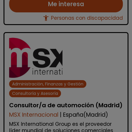
Me interesa
accessibility_new
Personas con discapacidad
Administración, Finanzas y Gestión
Consultoría y Asesoría
Consultor/a de automoción (Madrid)
MSX Internacional
| España(Madrid)
MSX International Group es el proveedor
líder mundial de soluciones comerciales