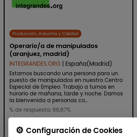
Producción, Industria y Calidad
Operario/a de manipulados
(aranjuez, madrid)
INTEGRANDES.ORG
| España(Madrid)
Estamos buscando una persona para un
puesto de manipulados en nuestro Centro
Especial de Empleo. Trabajo a turnos en
horario de mañana, tarde y noche. Damos
la bienvenida a personas co...
% de respuesta: 66,67%
Configuración de Cookies
Me interesa