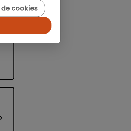
)
 de cookies
e
as
o