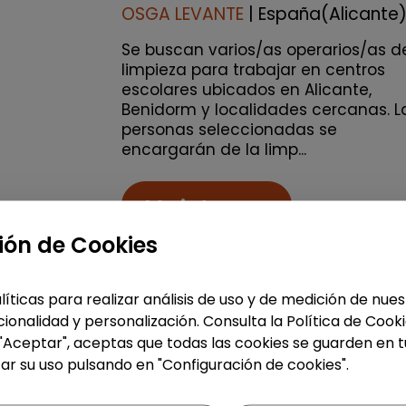
OSGA LEVANTE
| España(Alicante
Se buscan varios/as operarios/as d
limpieza para trabajar en centros
escolares ubicados en Alicante,
Benidorm y localidades cercanas. L
personas seleccionadas se
encargarán de la limp...
Me interesa
ión de Cookies
accessibility_new
Personas con discapac
líticas para realizar análisis de uso y de medición de nu
ionalidad y personalización. Consulta la Política de Cook
Limpieza y mantenimiento
 "Aceptar", aceptas que todas las cookies se guarden en t
Operario/a de limpieza de
ar su uso pulsando en "Configuración de cookies".
centros escolares (alicante)