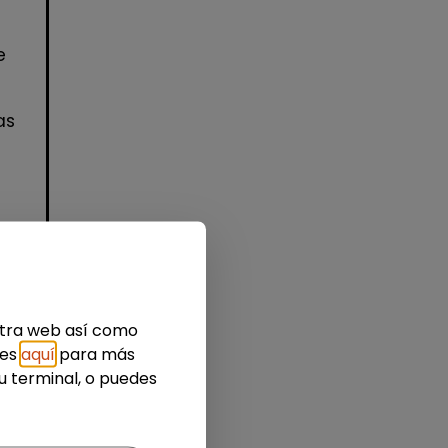
)
e
as
idad
estra web así como
ies
aquí
para más
u terminal, o puedes