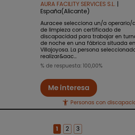
AURA FACILITY SERVICES S.L.
|
España(Alicante)
Auracee selecciona un/a operario/
de limpieza con certificado de
discapacidad para trabajar en turn
de noche en una fábrica situada e
Villajoyosa. La persona seleccionad
realizar&aac...
% de respuesta: 100,00%
Me interesa
accessibility_new
Personas con discapac
1
2
3