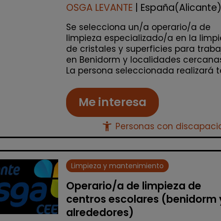
OSGA LEVANTE
| España(Alicante
Se selecciona un/a operario/a de
limpieza especializado/a en la limp
de cristales y superficies para traba
en Benidorm y localidades cercanas
La persona seleccionada realizará ta
Me interesa
accessibility_new
Personas con discapac
Limpieza y mantenimiento
Operario/a de limpieza de
centros escolares (benidorm 
alrededores)