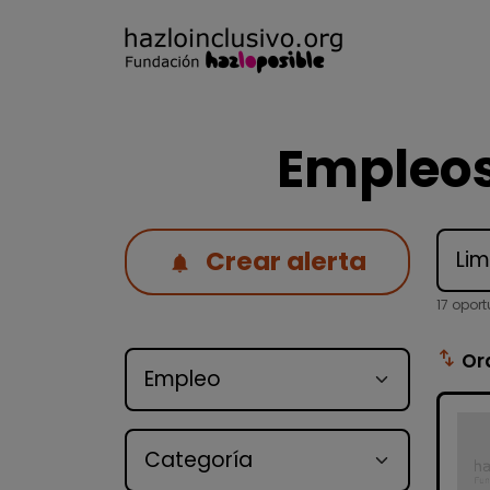
Empleos
Crear alerta
17 opor
Tipo de oferta
swap_vert
Or
Categoría