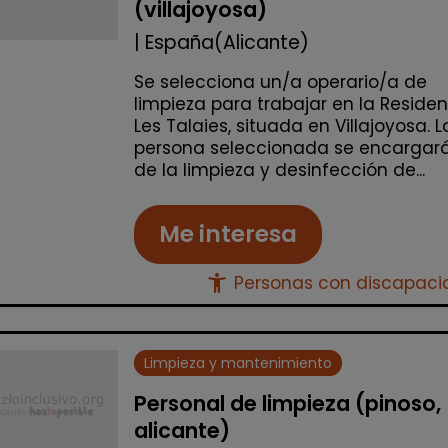
(villajoyosa)
| España(Alicante)
Se selecciona un/a operario/a de
limpieza para trabajar en la Reside
Les Talaies, situada en Villajoyosa. L
persona seleccionada se encargar
de la limpieza y desinfección de...
Me interesa
accessibility_new
Personas con discapac
Limpieza y mantenimiento
Personal de limpieza (pinoso,
alicante)