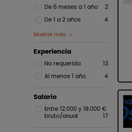
De 6 meses a 1 año
2
De 1 a 2 años
4
Mostrar más
keyboard_arrow_down
Experiencia
No requerida
13
Al menos 1 año
4
Salario
Entre 12.000 y 18.000 €
bruto/anual
17