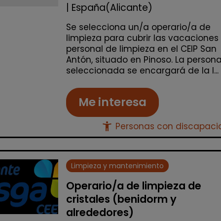
| España(Alicante)
Se selecciona un/a operario/a de
limpieza para cubrir las vacaciones
personal de limpieza en el CEIP San
Antón, situado en Pinoso. La person
seleccionada se encargará de la l...
Me interesa
accessibility_new
Personas con discapac
Limpieza y mantenimiento
Operario/a de limpieza de
cristales (benidorm y
alrededores)