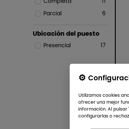
Completa
11
Parcial
6
Ubicación del puesto
Presencial
17
Configurac
Utilizamos cookies ana
ofrecer una mejor func
información. Al pulsar
configurarlas o rechaz